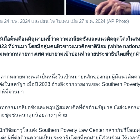
่อ 24 ก.พ. 2024 และปธน.โจ ไบเดน เมื่อ 27 ม.ค. 2024 (AP Photo)
่เมื่อต้นเดือนมิถุนายนชี้ว่าความเกลียดชังและแนวคิดสุดโต่งในสหรั
23 ที่ผ่านมา โดยมีกลุ่มคนผิวขาวแนวคิดชาตินิยม (white national
ีความหลากหลายทางเพศ พยายามเข้าบ่อนทำลายประชาธิปไตยที่ทุกฝ่
หลากหลายทางเพศ เป็นหนึ่งในเป้าหมายหลักของกลุ่มผู้มีแนวคิดคว
งในสหรัฐฯ เมื่อปี 2023 อ้างอิงจากรายงานของ Southern Poverty 
าห์ที่ผ่านมา
วาทกรรมเกลียดชังและทฤษฎีสมคบคิดที่ต่อต้านรัฐบาล ยังส่งผลกระท
ละชุมชนคนกลุ่มน้อยต่าง ๆ ด้วย
์ นักวิจัยอาวุโสแห่ง Southern Poverty Law Center กล่าวกับวีโอเอผ
ต่ง ผู้ที่ต่อต้านความเป็นประชาธิปไตยที่ทุกฝ่ายมีส่วนร่วม ใช้เวลา