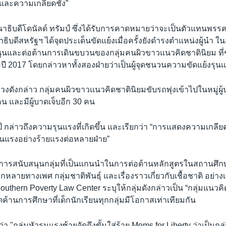
และความเกลียดชัง”
ธิบดีโดนัลด์ ทรัมป์ ซึ่งได้รับการคาดหมายว่าจะเป็นตัวแทนพรรคร
าธิบดีสหรัฐฯ ได้จุดประเด็นขัดแย้งเมื่อครั้งยังดำรงตำแหน่งผู้นำ
นุนและต่อต้านการเดินขบวนของกลุ่มคนผิวขาวแนวคิดชาตินิยม ที่ชา
มื่อปี 2017 โดยกล่าวหาทั้งสองฝ่ายว่าเป็นผู้จุดชนวนความขัดแย้งรุน
งดังกล่าว กลุ่มคนผิวขาวแนวคิดชาตินิยมขับรถพุ่งเข้าไปในหมู่ผู้
คน และมีผู้บาดเจ็บอีก 30 คน
์ กล่าวถึงความรุนแรงที่เกิดขึ้น และเรียกว่า “การแสดงความเกลีย
นแรงอย่างร้ายแรงต่อหลายฝ่าย”
้การสนับสนุนกลุ่มที่เป็นแกนนำในการต่อต้านหลักสูตรในสถานศึกษาท
หลายทางเพศ กลุ่มชาติพันธุ์ และเรื่องราวเกี่ยวกับเชื้อชาติ อย่าง
Southern Poverty Law Center ระบุให้กลุ่มดังกล่าวเป็น “กลุ่มแนวคิด
ัดค้านการศึกษาที่เด็กนักเรียนทุกกลุ่มมีโอกาสเท่าเทียมกัน
่า "กลุ่มหัวรุนแรงซ้ายจัดถึงขั้นใส่ร้าย Moms for Liberty ว่าเป็นก