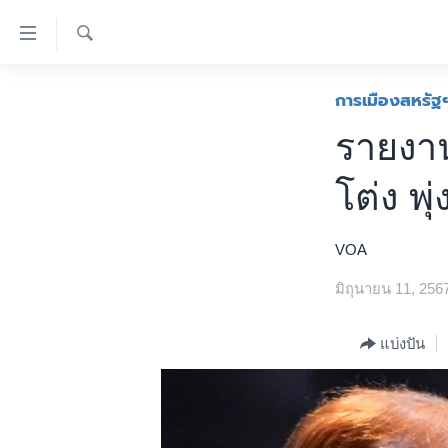
ลิ้งค์
เชื่อม
ค้นหา
ต่อ
หน้าหลัก
การเมืองสหรัฐ
ข้าม
โลก
รายงาน
ไป
เอเชีย
เนื้อหา
โต่ง พุ
หลัก
สหรัฐฯ
ข้าม
ไทย
ไป
VOA
หน้า
ธุรกิจ
หลัก
มิถุนายน 11, 256
วิทยาศาสตร์
ข้าม
ไป
สังคมและสุขภาพ
แบ่งปัน
ที่
ไลฟ์สไตล์
การ
ตรวจสอบข่าว
ค้นหา