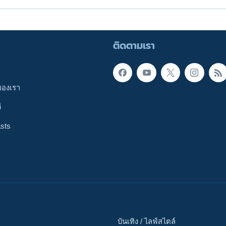
ติดตามเรา
ของเรา
ี
sts
บันเทิง / ไลฟ์สไตล์