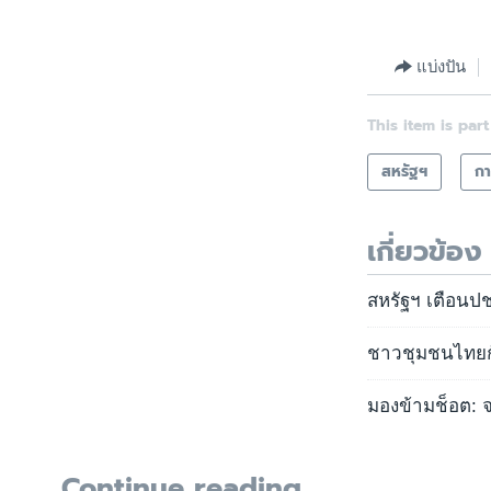
แบ่งปัน
This item is part
สหรัฐฯ
กา
เกี่ยวข้อง
สหรัฐฯ เตือนปชช
ชาวชุมชนไทยกับ
มองข้ามช็อต: จะ
Continue reading