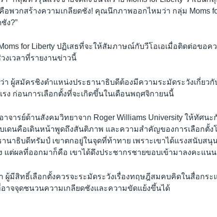
คือพวกสร้างความเกลียดชัง! คุณนึกภาพออกไหมว่า กลุ่ม Moms for
ดชัง?”
Moms for Liberty ปฏิเสธที่จะให้สัมภาษณ์กับวีโอเอเมื่อติดต่อข
วงเวลาที่รายงานข่าวนี้
ว่า ผู้สมัครชิงตำแหน่งประธานาธิบดีต้องมีความระมัดระวังเกี่ยวก
รง ก่อนการเลือกตั้งที่จะเกิดขึ้นในเดือนพฤศจิกายนนี้
อาจารย์ด้านสังคมวิทยาจาก Roger Williams University ให้ทัศนะก
ไบเดนคือเดินหน้าพูดถึงสันติภาพ และความสำคัญของการเลือกตั้งโ
นาธิบดีทรัมป์ เขาตกอยู่ในจุดที่ท้าทาย เพราะเขาได้แรงสนับสนุน
ง แต่ผลที่ออกมาก็คือ เขาได้ดึงประชากรชายขอบเข้ามาลงคะแนน
 ผู้มีสิทธิ์เลือกตั้งควรจะระมัดระวังเรื่องทฤษฎีสมคบคิดในสื่อกระ
ี่อาจจุดชนวนความเกลียดชังและความขัดแย้งขึ้นได้