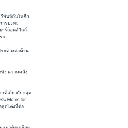
ีพับลิกันในศึก
 ในการปะทะ
ร์ล็อตส์วิลล์
แรง
ประท้วงต่อต้าน
ดชัง ความคลั่ง
ี่เกี่ยวกับกลุ่ม
เช่น Moms for
สุดโต่งที่ต่อ
ลุ่มแนวคิดเกลียด