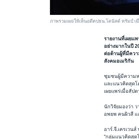
ภาพรวมเผยให้เห็นอดีตปธน.โดนัลด์ ทรัมป์ เมื
รายงานที่เผยแพร
อย่างมากในปี 20
ต่อต้านผู้ที่ม
สังคมอเมริกัน
ชุมชนผู้มีความ
และแนวคิดสุดโต่
เผยแพร่เมื่อสัปด
นักวิจัยมองว่า 
อพยพ คนผิวสี แ
อาร์.จี.เครเวนส
“กลุ่มแนวคิดสุดโ