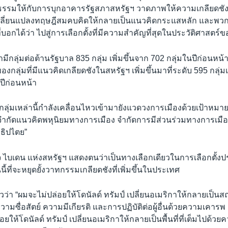
รมให้กับการบุกอาคารรัฐสภาสหรัฐฯ วาดภาพให้ความเกลียดชังเป็น
ลี่ยนแปลงทฤษฎีสมคบคิดให้กลายเป็นแนวคิดกระแสหลัก และพวกเ
่บอกได้ว่า ไปสู่การเลือกตั้งที่มีความสำคัญที่สุดในประวัติศาสตร์ข
บว่ามีกลุ่มต่อต้านรัฐบาล 835 กลุ่ม เพิ่มขึ้นจาก 702 กลุ่มในปีก่อน
งกลุ่มที่มีแนวคิดเกลียดชังในสหรัฐฯ เพิ่มขึ้นมาที่ระดับ 595 กลุ่มเมื่
ปีก่อนหน้า
กลุ่มเหล่านี้กำลังเคลื่อนไหวเข้ามายังแวดวงการเมืองด้วยเป้าหม
จำกัดแนวคิดพหุนิยมทางการเมือง จำกัดการมีส่วนร่วมทางการเมื
ธิปไตย”
 ไบเดน แห่งสหรัฐฯ แสดงตนว่าเป็นทางเลือกเดียวในการเลือกตั้ง
ี้ที่จะหยุดยั้งวาทกรรมเกลียดชังที่เพิ่มขึ้นในประเทศ
ว่า “ผมจะไม่ปล่อยให้โดนัลด์ ทรัมป์ เปลี่ยนอเมริกาให้กลายเป็นสถา
ามซื่อสัตย์ ความมีเกียรติ และการปฏิบัติต่อผู้อื่นด้วยความเคาร
อยให้โดนัลด์ ทรัมป์ เปลี่ยนอเมริกาให้กลายเป็นพื้นที่ที่เต็มไปด้วย