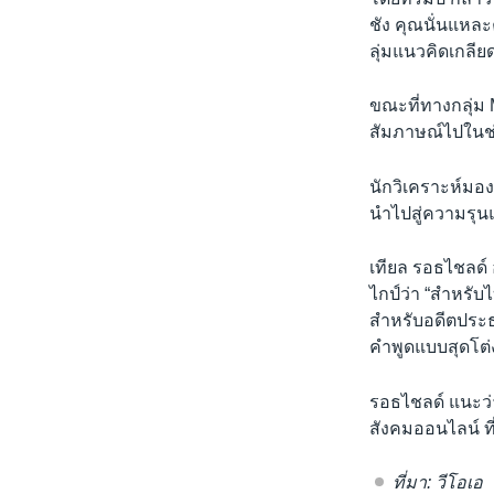
ชัง คุณนั่นแหละ
ลุ่มแนวคิดเกลีย
ขณะที่ทางกลุ่ม 
สัมภาษณ์ไปในช่
นักวิเคราะห์มอง
นำไปสู่ความรุนแ
เทียล รอธไชลด์ 
ไกป์ว่า “สำหรับ
สำหรับอดีตประธา
คำพูดแบบสุดโต่
รอธไชลด์ แนะว่า
สังคมออนไลน์ ท
ที่มา: วีโอเอ