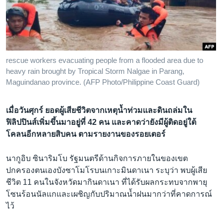
เรียนรู้ภาษาอังกฤษ
พอดคาสต์
ติดตามเรา
rescue workers evacuating people from a flooded area due to
heavy rain brought by Tropical Storm Nalgae in Parang,
Maguindanao province. (AFP Photo/Philippine Coast Guard)
เลือกภาษา
เมื่อวันศุกร์ ยอดผู้เสียชีวิตจากเหตุน้ำท่วมและดินถล่มใน
ฟิลิปปินส์เพิ่มขึ้นมาอยู่ที่ 42 คน และคาดว่ายังมีผู้ติดอยู่ใต้
โคลนอีกหลายสิบคน ตามรายงานของรอยเตอร์
นากูอิบ ซินาริมโบ รัฐมนตรีด้านกิจการภายในของเขต
ปกครองตนเองบังซาโมโรบนเกาะมินดาเนา ระบุว่า พบผู้เสีย
ชีวิต 11 คนในจังหวัดมากินดาเนา ที่ได้รับผลกระทบจากพายุ
โซนร้อนนัลแกและเผชิญกับปริมาณน้ำฝนมากว่าที่คาดการณ์
ไว้