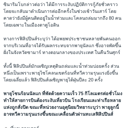
ซินาริมโบกล่าวต่อว่า ได้มีการระงับปฏิบัติการกู้ภัยชั่วคราว
โดยจะกลับมาดำเนินการต่ออีกครั้งในช่วงเช้าวันเสาร์ โดย
คาดว่ายังมีผู้คนติดอยู่ในน้ำท่วมและโคลนถล่มมากถึง 80 คน
โดยเฉพาะในเมืองดาตูโอดิน
ทางการฟิลิปปินส์ระบุว่า ได้อพยพประชาชนหลายพันคนออก
จากบริเวณที่อาจได้รับผลกระทบจากพายุนัลแก ซึ่งอาจพัดขึ้น
ฝั่งในจังหวัดซามาร์ ทางตอนกลางของประเทศ ในคืนวันศุกร์
ทั้งนี้ ฟิลิปปินส์มักเผชิญเหตุดินถล่มและน้ำท่วมบ่อยครั้ง ส่วน
หนึ่งเป็นเพราะพายุไซโคลนเขตร้อนที่ทวีความรุนแรงยิ่งขึ้น
โดยเฉลี่ยแล้ว ฟิลิปปินส์เผชิญพายุไต้ฝุ่นปีละ 20 ครั้ง
พายุโซนร้อนนัลแก ที่พัดด้วยความเร็ว 75 กิโลเมตรต่อชั่วโมง
ทำให้สายการบินต้องระงับเที่ยวบิน โรงเรียนและท่าเรือหลาย
แห่งถูกสั่งปิด ขณะที่หน่วยงานอุตุนิยมวิทยาระบุว่า พายุลูกนี้
อาจทวีความรุนแรงขึ้นขณะเคลื่อนตัวผ่านทะเลฟิลิปปินส์