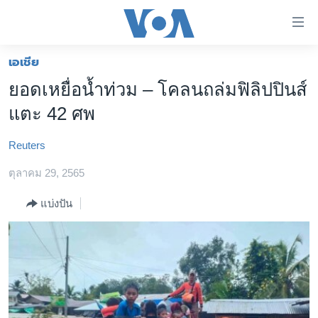
ลิ้งค์
เชื่อม
ต่อ
เอเชีย
หน้าหลัก
ข้าม
ยอดเหยื่อน้ำท่วม – โคลนถล่มฟิลิปปินส์
ไป
โลก
แตะ 42 ศพ
เนื้อหา
เอเชีย
หลัก
Reuters
สหรัฐฯ
ข้าม
ไป
ตุลาคม 29, 2565
ไทย
หน้า
ธุรกิจ
แบ่งปัน
หลัก
ข้าม
วิทยาศาสตร์
ไป
สังคมและสุขภาพ
ที่
การ
ไลฟ์สไตล์
ค้นหา
ตรวจสอบข่าว