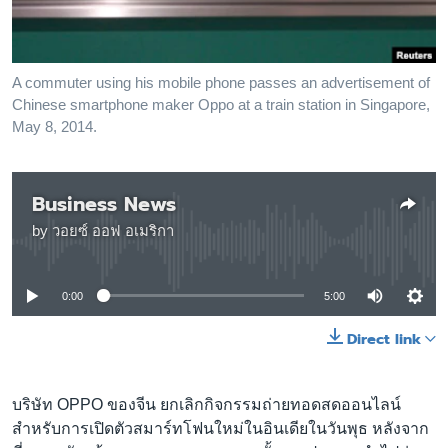
เรียนรู้ภาษาอังกฤษ
พอดคาสต์
A commuter using his mobile phone passes an advertisement of
Chinese smartphone maker Oppo at a train station in Singapore,
ติดตามเรา
May 8, 2014.
เลือกภาษา
Business News
by
วอยซ์ ออฟ อเมริกา
No media source currently available
0:00
5:00
Direct link
บริษัท OPPO ของจีน ยกเลิกกิจกรรมถ่ายทอดสดออนไลน์
สำหรับการเปิดตัวสมาร์ทโฟนใหม่ในอินเดียในวันพุธ หลังจาก