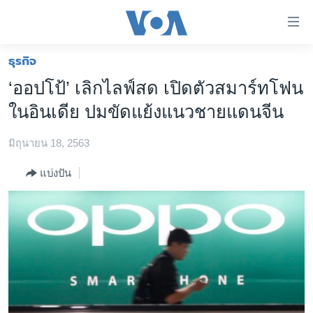
ลิ้งค์
เชื่อม
ต่อ
ธุรกิจ
หน้าหลัก
ข้าม
‘ออปโป้’ เลิกไลฟ์สด เปิดตัวสมาร์ทโฟน
ไป
โลก
ในอินเดีย ปมขัดแย้งแนวชายแดนจีน
เนื้อหา
เอเชีย
หลัก
มิถุนายน 18, 2563
สหรัฐฯ
ข้าม
ไป
ไทย
แบ่งปัน
หน้า
ธุรกิจ
หลัก
ข้าม
วิทยาศาสตร์
ไป
สังคมและสุขภาพ
ที่
การ
ไลฟ์สไตล์
ค้นหา
ตรวจสอบข่าว