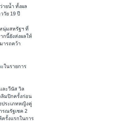
u
i
ายน้ำ ทั้งผล
s
d
ววัย 19 ปี
s
e
l
ุ่มสหรัฐฯ ที่
i
นี้ยังส่งผลให้
d
ามารถคว้า
e
ฉพาะในรายการ
และวีนัส วิล
ลิมปิกครั้งก่อน
่งประเภทหญิงคู่
ธารณรัฐเชค 2
้ครั้งแรกในการ