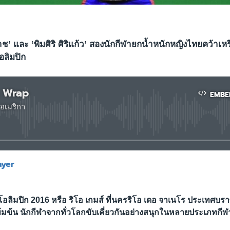
าช’ และ ‘พิมศิริ ศิริแก้ว’ สองนักกีฬายกน้ำหนักหญิงไทยคว้าเหร
อลิมปิก
 Wrap
EMBE
อเมริกา
No media source currently available
ayer
EMBED
อลิมปิก 2016 หรือ ริโอ เกมส์ ที่นครริโอ เดอ จาเนโร ประเทศบราซิ
ข้มข้น นักกีฬาจากทั่วโลกขับเคี่ยวกันอย่างสนุกในหลายประเภทกีฬ