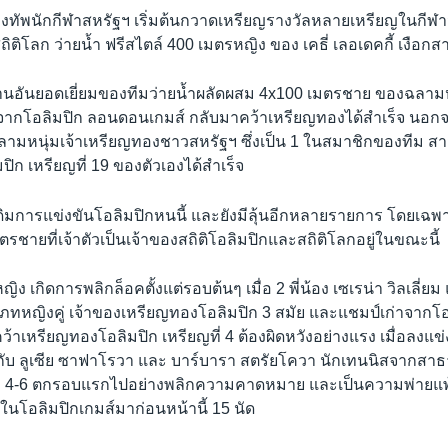
ทัพนักกีฬาสหรัฐฯ เริ่มต้นกวาดเหรียญรางวัลหลายเหรียญในกีฬาว่
ิโลก ว่ายน้ำ ฟรีสไตล์ 400 เมตรหญิง ของ เคธี่ เลอเดคกี้ เงือกสา
งานอันยอดเยี่ยมของทีมว่ายน้ำผลัดผสม 4x100 เมตรชาย ของฉลามหน
จากโอลิมปิก ลอนดอนเกมส์ กลับมาคว้าเหรียญทองได้สำเร็จ นอกจาก
 ฉลามหนุ่มเจ้าเหรียญทองชาวสหรัฐฯ ซึ่งเป็น 1 ในสมาชิกของทีม ส
ิก เหรียญที่ 19 ของตัวเองได้สำเร็จ
ดิมการแข่งขันโอลิมปิกหนนี้ และยังมีลุ้นอีกหลายรายการ โดยเ
เมตรชายที่เจ้าตัวเป็นเจ้าของสถิติโอลิมปิกและสถิติโลกอยู่ในขณะนี้
ง เกิดการพลิกล็อคตั้งแต่รอบต้นๆ เมื่อ 2 พี่น้อง เซเรน่า วิลเลี่ยม 
ระเภทหญิงคู่ เจ้าของเหรียญทองโอลิมปิก 3 สมัย และแชมป์เก่าจากโอ
คว้าเหรียญทองโอลิมปิก เหรียญที่ 4 ต้องผิดหวังอย่างแรง เมื่อลงแข
กับ ลูเซีย ซาฟาโรวา และ บาร์บารา สตรัยโควา นักเทนนิสจากสา
ะ 4-6 ตกรอบแรกไปอย่างพลิกความคาดหมาย และเป็นความพ่ายแพ
ในโอลิมปิกเกมส์มาก่อนหน้านี้ 15 นัด