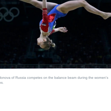
idonova of Russia competes on the balance beam during the women's
ns.