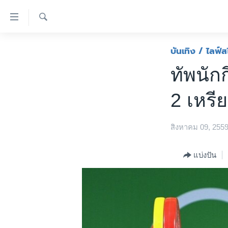
ลิ้งค์
เชื่อม
ค้นหา
ต่อ
หน้าหลัก
บันเทิง / ไลฟ์ส
ข้าม
โลก
ทัพนัก
ไป
เอเชีย
เนื้อหา
2 เหรี
หลัก
สหรัฐฯ
ข้าม
ไทย
ไป
สิงหาคม 09, 255
หน้า
ธุรกิจ
หลัก
วิทยาศาสตร์
แบ่งปัน
ข้าม
ไป
สังคมและสุขภาพ
ที่
ไลฟ์สไตล์
การ
ตรวจสอบข่าว
ค้นหา