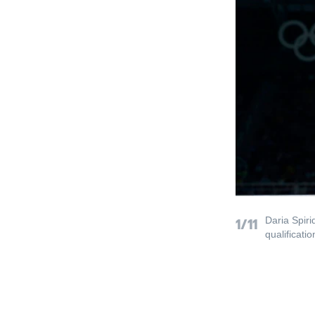
1/11
Daria Spir
qualificatio