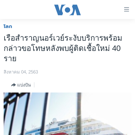
ลิ้งค์
เชื่อม
ต่อ
โลก
หน้าหลัก
ข้าม
เรือสำราญนอร์เวย์ระงับบริการพร้อม
ไป
โลก
กล่าวขอโทษหลังพบผู้ติดเชื้อใหม่ 40
เนื้อหา
เอเชีย
หลัก
ราย
สหรัฐฯ
ข้าม
ไป
สิงหาคม 04, 2563
ไทย
หน้า
ธุรกิจ
แบ่งปัน
หลัก
ข้าม
วิทยาศาสตร์
ไป
สังคมและสุขภาพ
ที่
การ
ไลฟ์สไตล์
ค้นหา
ตรวจสอบข่าว