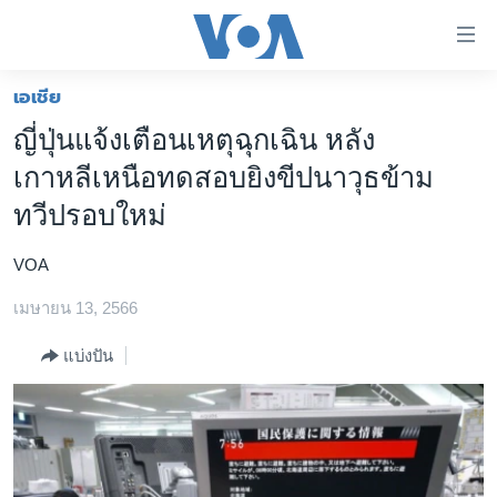
ลิ้งค์
เชื่อม
ต่อ
เอเชีย
หน้าหลัก
ข้าม
ญี่ปุ่นแจ้งเตือนเหตุฉุกเฉิน หลัง
ไป
โลก
เกาหลีเหนือทดสอบยิงขีปนาวุธข้าม
เนื้อหา
เอเชีย
หลัก
ทวีปรอบใหม่
สหรัฐฯ
ข้าม
ไป
VOA
ไทย
หน้า
เมษายน 13, 2566
ธุรกิจ
หลัก
ข้าม
วิทยาศาสตร์
แบ่งปัน
ไป
สังคมและสุขภาพ
ที่
การ
ไลฟ์สไตล์
ค้นหา
ตรวจสอบข่าว