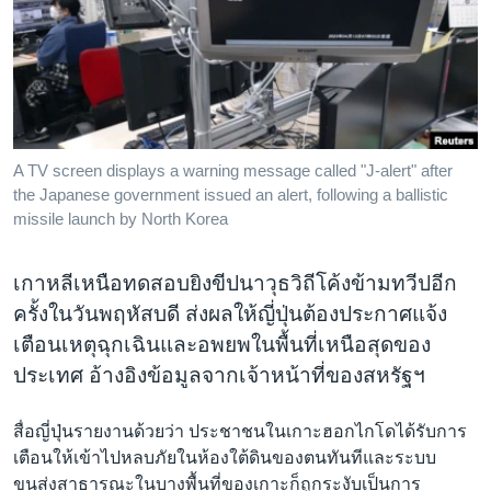
เรียนรู้ภาษาอังกฤษ
พอดคาสต์
ติดตามเรา
A TV screen displays a warning message called "J-alert" after
the Japanese government issued an alert, following a ballistic
เลือกภาษา
missile launch by North Korea
เกาหลีเหนือทดสอบยิงขีปนาวุธวิถีโค้งข้ามทวีปอีก
ครั้งในวันพฤหัสบดี ส่งผลให้ญี่ปุ่นต้องประกาศแจ้ง
เตือนเหตุฉุกเฉินและอพยพในพื้นที่เหนือสุดของ
ประเทศ อ้างอิงข้อมูลจากเจ้าหน้าที่ของสหรัฐฯ
สื่อญี่ปุ่นรายงานด้วยว่า ประชาชนในเกาะฮอกไกโดได้รับการ
เตือนให้เข้าไปหลบภัยในห้องใต้ดินของตนทันทีและระบบ
ขนส่งสาธารณะในบางพื้นที่ของเกาะก็ถูกระงับเป็นการ