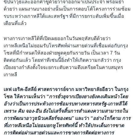
ขีปนาวุธและออกคำขู่ด้วยวาจาออกมาเป็นประจำ พร้อมย้ำ
ด้วยว่า แผนงานบางอย่างนั้นเป็นการตอบโต้โครงการร่วมซ้อม
รบระหว่างเกาหลีใต้และสหรัฐฯ ที่มีการยกระดับเพิ่มขึ้นเมื่อ
เดือนที่แล้ว
ทางการเกาหลีใต้ที่เปิดเผยออกในวันพฤหัสบดีด้วยว่า
เกาหลีเหนือไม่ยอมรับโทรศัพท์ผ่านสายด่วนที่เชื่อมต่อกับกรุง
โซลที่มีกำหนดให้สองฝ่ายพูดคุยกันรายวัน เป็นเวลา 7 วัน
ติดต่อกันแล้ว โดยท่าทีเช่นนี้ยิ่งทำให้เกิดความกลัวว่า กรุง
เปียงยางกำลังตั้งใจจะยกระดับความตึงเครียดในคาบสมุทร
เกาหลี
เลฟ เอริค-อีสลีย์ ศาสตราจารย์จาก มหาวิทยาลัยอีฮวา ในกรุง
โซล ให้ความเห็นว่า
“การยั่วยุจากเปียงยางยังคงเดินหน้าโดย
อ้างว่าเป็นการประท้วงการซ้อมรบทางทหารสหรัฐ-เกาหลีใต้
เพราะ คิม จอง-อึน ยังไม่เสร็จสิ้นการสำแดงความสามารถใน
การพัฒนาอาวุธนิวเคลียร์ของตน”
และว่า
“อย่างไรก็ตาม การ
ที่เกาหลีเหนือไม่ยอมยกหูโทรศัพท์นี้ ทำให้ประเด็นการขาด
การติดต่อผ่านสายด่วนและการขาดการติดต่อทางการ