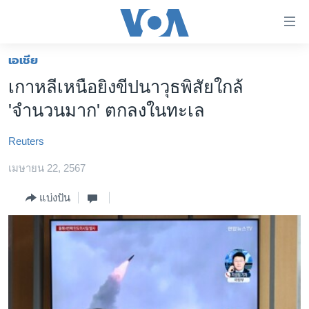
ลิ้งค์
เชื่อม
ต่อ
เอเชีย
หน้าหลัก
ข้าม
เกาหลีเหนือยิงขีปนาวุธพิสัยใกล้
ไป
โลก
'จำนวนมาก' ตกลงในทะเล
เนื้อหา
เอเชีย
หลัก
Reuters
สหรัฐฯ
ข้าม
ไป
เมษายน 22, 2567
ไทย
หน้า
ธุรกิจ
แบ่งปัน
หลัก
ข้าม
วิทยาศาสตร์
ไป
สังคมและสุขภาพ
ที่
การ
ไลฟ์สไตล์
ค้นหา
ตรวจสอบข่าว