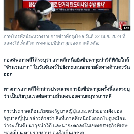
เรียนรู้ภาษาอังกฤษ
พอดคาสต์
ติดตามเรา
ภาพโทรทัศน์ระหว่างรายการข่าวที่กรุงโซล วันที่ 22 เม.ย. 2024 ที่
เเสดงให้เห็นถึงการทดสอบขีปนาวุธของเกาหลีเหนือ
เลือกภาษา
กองทัพเกาหลีใต้ระบุว่า เกาหลีเหนือยิงขีปนาวุธนำวิถีพิสัยใกล้
"จำนวนมาก" ในวันจันทร์ไปยังทะเลนอกชายฝั่งทางด้านตะวัน
ออก
ทางการเกาหลีใต้กล่าวประณามการยิงขีปนาวุธครั้งนี้และระบุ
ว่า เป็นภัยรุนเเรงต่อความมั่นคงของคาบสมุทรเกาหลี
การประกาศเตือนภัยของรัฐบาลญี่ปุ่นและหน่วยยามฝั่งของ
รัฐบาลญี่ปุ่น กล่าวด้วยว่า สิ่งที่เกาหลีเหนือยิงออกไปดูเหมือน
ว่าจะเป็นขีปนาวุธนำวิถี และน่าจะตกลงในเขตเศรษฐกิจพิเศษ
ของญี่ปุ่น ตามรายงานของสื่อเอ็นเอชเค