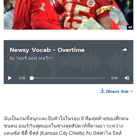
เรียนรู้ภาษาอังกฤษ
พอดคาสต์
ติดตามเรา
Newsy Vocab - Overtime
by
วอยซ์ ออฟ อเมริกา
เลือกภาษา
No media source currently available
0:00
5:00
Direct link
นับเป็นเกมที่สนุกและบีบหัวใจในรอบ 8 ทีมสุดท้ายของศึกคน
ชนคน อเมริกันฟุตบอลในช่วงสุดสัปดาห์ที่ผ่านมา ระหว่าง
แคนซัส ซิตี้ ชีฟส์ (Kansas City Chiefs) กับ บัฟฟาโล บิลส์