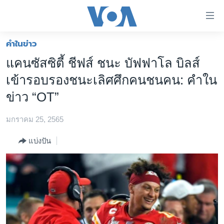
ลิ้งค์
เชื่อม
ต่อ
คำในข่าว
หน้าหลัก
ข้าม
แคนซัสซิตี้ ชีฟส์ ชนะ บัฟฟาโล บิลส์
ไป
โลก
เข้ารอบรองชนะเลิศศึกคนชนคน: คำใน
เนื้อหา
เอเชีย
หลัก
ข่าว “OT”
สหรัฐฯ
ข้าม
ไป
มกราคม 25, 2565
ไทย
หน้า
ธุรกิจ
แบ่งปัน
หลัก
ข้าม
วิทยาศาสตร์
ไป
สังคมและสุขภาพ
ที่
การ
ไลฟ์สไตล์
ค้นหา
ตรวจสอบข่าว