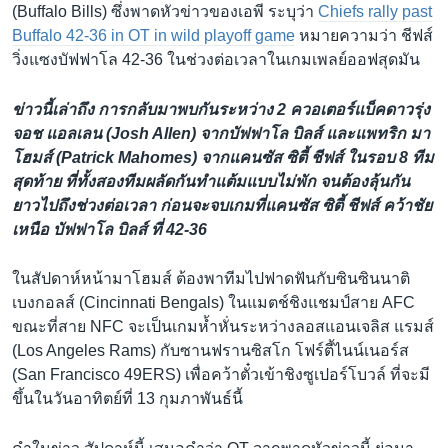
(Buffalo Bills) ซึ่งพาดหัวข่าวของเอพี ระบุว่า
Chiefs rally past
Buffalo 42-36 in OT in wild playoff game
หมายความว่า ชีฟส์
วิ่งแซงบัฟฟาโล 42-36 ในช่วงต่อเวลาในเกมเพลย์ออฟสุดมัน
ข่าวนี้เล่าถึง การกลับมาพบกันระหว่าง 2 ควอเตอร์แบ็คดาวรุ่ง
จอช แอลเลน (Josh Allen) จากบัฟฟาโล บิลส์ และแพทริก มา
โฮมส์ (Patrick Mahomes) จากแคนซัส ซิตี้ ชีฟส์ ในรอบ 8 ทีม
สุดท้าย ที่ทั้งสองทีมผลัดกันทำแต้มแบบไม่พัก จนต้องลุ้นกัน
ยาวไปถึงช่วงต่อเวลา ก่อนจะจบเกมที่แคนซัส ซิตี้ ชีฟส์ คว้าชัย
เหนือ บัฟฟาโล บิลส์ ที่ 42-36
ในสัปดาห์หน้ามาโฮมส์ ต้องพาทีมไปฟาดฟันกับซินซินนาติ
เบงกอลส์ (Cincinnati Bengals) ในแมตช์ชิงแชมป์สาย AFC
ขณะที่สาย NFC จะเป็นเกมห้ำหั่นระหว่างลอสแอนเจลิส แรมส์
(Los Angeles Rams) กับซานฟรานซิสโก โฟร์ตี้ไนน์เนอร์ส
(San Francisco 49ERS) เพื่อคว้าตั๋วเข้าชิงซูเปอร์โบวล์ ที่จะมี
ขึ้นในวันอาทิตย์ที่ 13 กุมภาพันธ์นี้