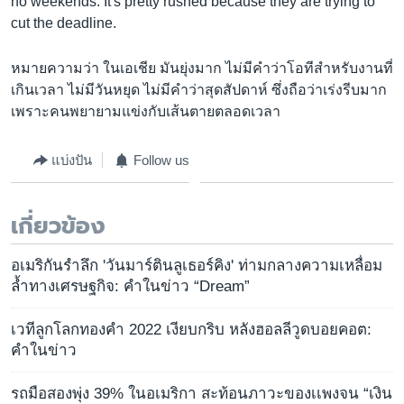
no weekends. It's pretty rushed because they are trying to
cut the deadline.
หมายความว่า ในเอเชีย มันยุ่งมาก ไม่มีคำว่าโอทีสำหรับงานที่
เกินเวลา ไม่มีวันหยุด ไม่มีคำว่าสุดสัปดาห์ ซึ่งถือว่าเร่งรีบมาก
เพราะคนพยายามแข่งกับเส้นตายตลอดเวลา
แบ่งปัน
Follow us
เกี่ยวข้อง
อเมริกันรำลึก 'วันมาร์ตินลูเธอร์คิง' ท่ามกลางความเหลื่อม
ล้ำทางเศรษฐกิจ: คำในข่าว “Dream”
เวทีลูกโลกทองคำ 2022 เงียบกริบ หลังฮอลลีวูดบอยคอต:
คำในข่าว
รถมือสองพุ่ง 39% ในอเมริกา สะท้อนภาวะของเเพงจน “เงิน