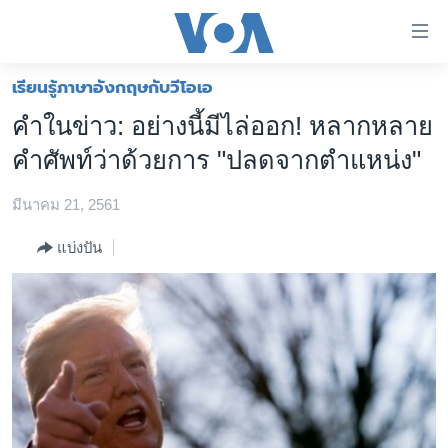
ลิ้งค์
เชื่อม
ต่อ
เรียนรู้ภาษาอังกฤษกับวีโอเอ
หน้าหลัก
ข้าม
คำในข่าว: อย่างนี้มีไล่ออก! หลากหลาย
ไป
โลก
คำศัพท์ว่าด้วยการ "ปลดจากตำแหน่ง"
เนื้อหา
เอเชีย
หลัก
มีนาคม 21, 2561
สหรัฐฯ
ข้าม
ไป
ไทย
แบ่งปัน
หน้า
ธุรกิจ
หลัก
ข้าม
วิทยาศาสตร์
ไป
สังคมและสุขภาพ
ที่
การ
ไลฟ์สไตล์
ค้นหา
ตรวจสอบข่าว