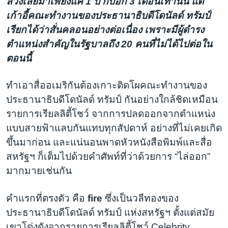
ล่วงเลยมาเพียงแค่ 1 ปี กับอีก 3 เดือนเท่านั้น แต่
เก้าอี้คณะทำงานของประธานาธิบดีโดนัลด์ ทรัมป์
เรียกได้ว่าสั่นคลอนอย่างต่อเนื่อง เพราะมีผู้ดำรง
ตำแหน่งสำคัญในรัฐบาลถึง 20 คนที่ไม่ได้ไปต่อใน
ตอนนี้
ทำเอาสื่ออเมริกันต้องเกาะติดโผคณะทำงานของ
ประธานาธิบดีโดนัลด์ ทรัมป์ กันอย่างใกล้ชิดเหมือน
รายการเรียลลิตี้โชว์ จากการปลดออกจากตำแหน่ง
แบบสายฟ้าแลบกันแทบทุกสัปดาห์ อย่างที่ไม่เคยเกิด
ขึ้นมาก่อน และแน่นอนพาดหัวหนังสือพิมพ์และสื่อ
สหรัฐฯ ก็เต็มไปด้วยคำศัพท์ที่ว่าด้วยการ “ไล่ออก”
มากมายเช่นกัน
คำแรกที่ตรงตัว คือ
fire
ซึ่งเป็นวลีทองของ
ประธานาธิบดีโดนัลด์ ทรัมป์ แห่งสหรัฐฯ ตั้งแต่สมัย
เขาโด่งดังจากรายการเรียลลิตี้โชว์ Celebrity