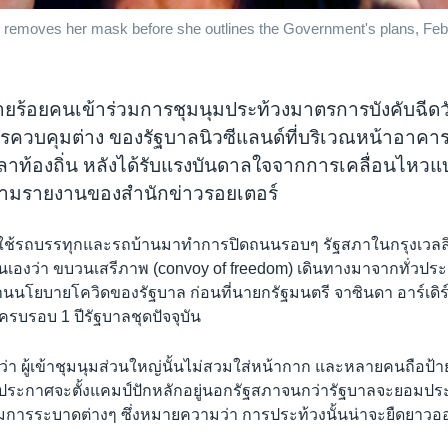
emoves her mask before she outlines the Government's plans, Feb. 3,
ร้อยคนเข้าร่วมการชุมนุมประท้วงมาตรการบังคับฉีดว
รควบคุมต่าง ของรัฐบาลนิวซีแลนด์ที่บริเวณหน้าอาคา
าท้องถิ่น หลังได้รับแรงบันดาลใจจากการเคลื่อนไหวแบบ
ามรายงานของสำนักข่าวรอยเตอร์
วงใช้รถบรรทุกและรถบ้านมาทำการปิดถนนรอบๆ รัฐสภาในกรุงเวลลิง
ตนเองว่า ขบวนเสรีภาพ (convoy of freedom) เดินทางมาจากทั่วประเ
านนโยบายโควิดของรัฐบาล ก่อนที่นายกรัฐมนตรี จาซินดา อาร์เดิร์
รบรอบ 1 ปีรัฐบาลชุดปัจจุบัน
่า ผู้เข้าชุมนุมส่วนใหญ่นั้นไม่สวมใส่หน้ากาก และหลายคนถือป้าย
มประกาศจะตั้งแคมป์ปักหลักอยู่นอกรัฐสภาจนกว่ารัฐบาลจะยอมปร
การระบาดต่างๆ ซึ่งหมายความว่า การประท้วงนั้นน่าจะยืดยาวอ