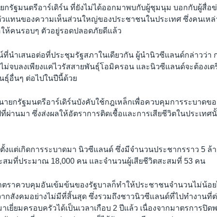
รัฐมนตรีอาร์เดิร์น ที่ยังไม่ได้ออกมาพบกับผู้ชุมนุม บอกกับผู้สื่อข่
เป็นตัวแทนของความเห็นส่วนใหญ่ของประชาชนในประเทศ ซึ่งคนเหล่า
ื่อให้คนรอบๆ ตัวอยู่รอดปลอดภัยดีแล้ว
ี่นำเสนอต่อที่ประชุมรัฐสภาในเดียวกัน ผู้นำนิวซีแลนด์กล่าวว่
ม่จบลงเพียงแค่ไวรัสสายพันธุ์โอมิครอน และนิวซีแลนด์จะต้องเตรี
ธุ์อื่นๆ ต่อไปในปีนี้ด้วย
องนายกรัฐมนตรีอาร์เดิร์นบังคับใช้กฎเหล็กเพื่อควบคุมการระบาด
ี่ผ่านมา ซึ่งส่งผลให้อัตราการติดเชื้อและการเสียชีวิตในประเทศนั้น
ับตั้งแต่เกิดการระบาดมา นิวซีแลนด์ ซึ่งมีจำนวนประชากรราว 5 
้อสะสมที่ประมาณ 18,000 คน และจำนวนผู้เสียชีวิตสะสมที่ 53 คน
มาตราควบคุมอันเข้มข้นของรัฐบาลก็ทำให้ประชาชนจำนวนไม่น้อย
กสังคมอย่างไม่มีที่สิ้นสุด ซึ่งรวมถึงชาวนิวซีแลนด์ที่ไปทำงานที
าเยี่ยมครอบครัวได้เป็นเวลาเกือบ 2 ปีแล้ว เนื่องจากมาตรการปิ