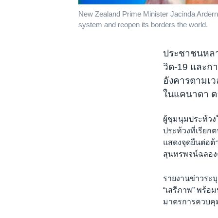
New Zealand Prime Minister Jacinda Ardern r
system and reopen its borders the world.
ประชาชนหลาย
วิด-19 และกา
อังคารตามเวล
ในแคนาดา ต
ผู้ชุมนุมประท้
ประท้วงที่เรียก
แสดงจุดยืนต่อต้
สุนทรพจน์ฉลองค
รายงานข่าวระบุว
“เสรีภาพ” พร้อ
มาตรการควบคุม