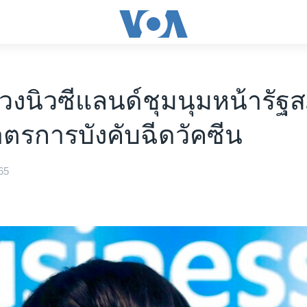
ท้วงนิวซีแลนด์ชุมนุมหน้ารัฐ
ตรการบังคับฉีดวัคซีน
65