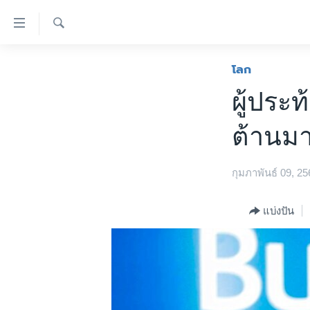
ลิ้งค์
เชื่อม
ค้นหา
ต่อ
หน้าหลัก
โลก
ข้าม
โลก
ผู้ประ
ไป
เอเชีย
เนื้อหา
ต้านมา
หลัก
สหรัฐฯ
ข้าม
ไทย
ไป
กุมภาพันธ์ 09, 25
หน้า
ธุรกิจ
หลัก
วิทยาศาสตร์
แบ่งปัน
ข้าม
ไป
สังคมและสุขภาพ
ที่
ไลฟ์สไตล์
การ
ตรวจสอบข่าว
ค้นหา