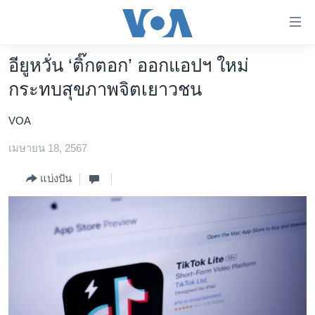
ลิ้งค์
เชื่อม
ต่อ
อียูหวั่น ‘ติ๊กตอก’ ออกแอปฯ ใหม่
หน้าหลัก
ข้าม
กระทบสุขภาพจิตเยาวชน
ไป
โลก
เนื้อหา
VOA
เอเชีย
หลัก
สหรัฐฯ
เมษายน 18, 2567
ข้าม
ไป
ไทย
แบ่งปัน
หน้า
ธุรกิจ
หลัก
ข้าม
วิทยาศาสตร์
ไป
สังคมและสุขภาพ
ที่
การ
ไลฟ์สไตล์
ค้นหา
ตรวจสอบข่าว