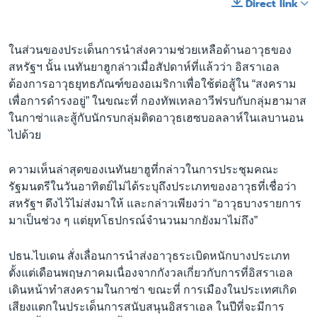
Direct link
ในส่วนของประเด็นการนำส่งความช่วยเหลือด้านอาวุธของ
สหรัฐฯ นั้น เนทันยาฮูกล่าวเมื่อสัปดาห์ที่แล้วว่า อิสราเอล
ต้องการอาวุธยุทธภัณฑ์ของอเมริกาเพื่อใช้ต่อสู้ใน “สงคราม
เพื่อการดำรงอยู่” ในขณะที่ กองทัพเทลอาวีฟรบกับกลุ่มฮามาส
ในกาซ่าและสู้กับนักรบกลุ่มติดอาวุธเฮซบอลลาห์ในเลบานอน
ไปด้วย
ความเห็นล่าสุดของเนทันยาฮูที่กล่าวในการประชุมคณะ
รัฐมนตรีในวันอาทิตย์ไม่ได้ระบุถึงประเภทของอาวุธที่เชื่อว่า
สหรัฐฯ ดึงไว้ไม่ส่งมาให้ และกล่าวเพียงว่า “อาวุธบางรายการ
มาเป็นช่วง ๆ แต่ยุทโธปกรณ์จำนวนมากยังมาไม่ถึง”
ปธน.ไบเดน สั่งเลื่อนการนำส่งอาวุธระเบิดหนักบางประเภท
ตั้งแต่เดือนพฤษภาคมเนื่องจากกังวลเกี่ยวกับการที่อิสราเอล
เดินหน้าทำสงครามในกาซ่า ขณะที่ การเมืองในประเทศเกิด
เสียงแตกในประเด็นการสนับสนุนอิสราเอล ในปีที่จะมีการ