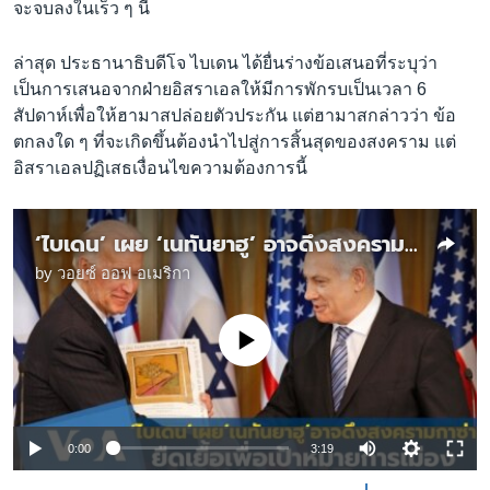
จะจบลงในเร็ว ๆ นี้
ล่าสุด ประธานาธิบดีโจ ไบเดน ได้ยื่นร่างข้อเสนอที่ระบุว่า
เป็นการเสนอจากฝ่ายอิสราเอลให้มีการพักรบเป็นเวลา 6
สัปดาห์เพื่อให้ฮามาสปล่อยตัวประกัน แต่ฮามาสกล่าวว่า ข้อ
ตกลงใด ๆ ที่จะเกิดขึ้นต้องนำไปสู่การสิ้นสุดของสงคราม แต่
อิสราเอลปฏิเสธเงื่อนไขความต้องการนี้
‘ไบเดน’ เผย ‘เนทันยาฮู’ อาจดึงสงครามกาซ่ายืดเยื้อเพื่อเป้าหมายการเมือง
by
วอยซ์ ออฟ อเมริกา
No media source currently available
0:00
3:19