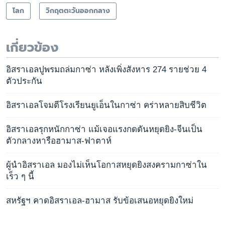
โลก
วิกฤตตะวันออกกลาง
เกี่ยวข้อง
อิสราเอลปูพรมถล่มกาซ่า หลังเพิ่งสังหาร 274 รายช่วย 4
ตัวประกัน
อิสราเอลโจมตีโรงเรียนยูเอ็นในกาซ่า คร่าหลายสิบชีวิต
อิสราเอลรุกหนักกาซ่า แม้เจอแรงกดดันหยุดยิง-จีนเป็น
ตัวกลางหารือฮามาส-ฟาตาห์
ผู้นำอิสราเอล มองไม่เห็นโอกาสหยุดยิงสงครามกาซ่าใน
เร็ว ๆ นี้
สหรัฐฯ คาดอิสราเอล-ฮามาส รับข้อเสนอหยุดยิงใหม่