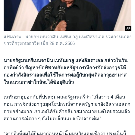
เรียนรู้ภาษาอังกฤษ
พอดคาสต์
ติดตามเรา
แฟ้มภาพ - นายกฯ เบนจามิน เนทันยาฮู แห่งอิสราเอล ร่วมการแถลง
ข่าวที่กรุงเทลอาวีฟ เมื่อ 28 ต.ค. 2566
เลือกภาษา
นายกรัฐมนตรีเบนจามิน เนทันยาฮู แห่งอิสราเอล กล่าวในวัน
อาทิตย์ว่า ปัญหาข้อพิพาทกับสหรัฐฯ กรณีการจัดส่งอาวุธให้
กองกำลังอิสราเอลเพื่อใช้ในการต่อสู้กับกลุ่มติดอาวุธฮามาส
ในฉนวนกาซ่าใกล้จะได้ข้อยุติแล้ว
เนทันยาฮูบอกกับที่ประชุมคณะรัฐมนตรีว่า “เมื่อราว 4 เดือน
ก่อน การจัดส่งอาวุธยุทโธปกรณ์จากสหรัฐฯ มายังอิสราเอลตก
ฮวบอย่างมาก เราเองได้รับคำอธิบายมากมาย แต่โดยรวมแล้ว
สถานการณ์ต่าง ๆ ยังไม่เปลี่ยนแปลงไปจากเดิม”
“จากสิ่งที่ผมได้ยินมาก่อนหน้านี้ ผมหวังและเชื่อว่า ประเด็นนี้