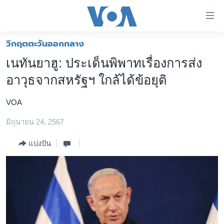
ลิ้งค์
เชื่อม
ต่อ
วิกฤตตะวันออกกลาง
หน้าหลัก
ข้าม
เนทันยาฮู: ประเด็นพิพาทเรื่องการส่ง
ไป
โลก
อาวุธจากสหรัฐฯ ใกล้ได้ข้อยุติ
เนื้อหา
เอเชีย
หลัก
VOA
สหรัฐฯ
ข้าม
ไป
มิถุนายน 24, 2567
ไทย
หน้า
ธุรกิจ
แบ่งปัน
หลัก
ข้าม
วิทยาศาสตร์
ไป
สังคมและสุขภาพ
ที่
การ
ไลฟ์สไตล์
ค้นหา
ตรวจสอบข่าว