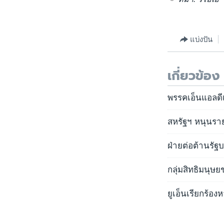
แบ่งปัน
เกี่ยวข้อง
พรรคเอ็นแอลดีเ
สหรัฐฯ หนุนราย
ฝ่ายต่อต้านรั
กลุ่มสิทธิมนุษย
ยูเอ็นเรียกร้องห