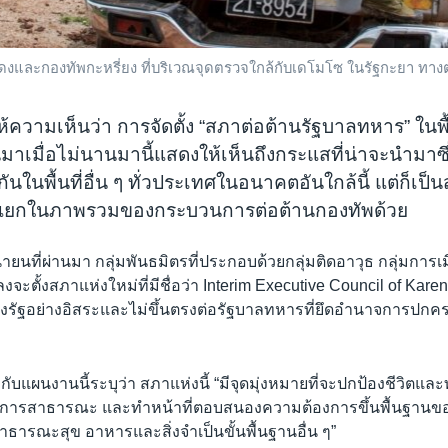
งและกองทัพกะหรี่ยง ที่บริเวณจุดตรวจใกล้กับเดโมโซ ในรัฐกะยา ทางตะ
ห้ความเห็นว่า การจัดตั้ง “สภาต่อต้านรัฐบาลทหาร” ในพื
าเมื่อไม่นานมานี้แสดงให้เห็นถึงกระแสที่น่าจะนำมาซ
นในพื้นที่อื่น ๆ ทั่วประเทศในอนาคตอันใกล้นี้ แต่ก็เป็
แยกในภาพรวมของกระบวนการต่อต้านกองทัพด้วย
ิถุนายนที่ผ่านมา กลุ่มพันธมิตรที่ประกอบด้วยกลุ่มติดอาวุธ กลุ่มการ
ตั้งสภาแห่งใหม่ที่มีชื่อว่า Interim Executive Council of Karenni
งรัฐอย่างอิสระและไม่ขึ้นตรงต่อรัฐบาลทหารที่ยึดอำนาจการปกครอง
กับแผนงานนี้ระบุว่า สภาแห่งนี้ “มีจุดมุ่งหมายที่จะปกป้องชีวิตแล
ิการสาธารณะ และทำหน้าที่ตอบสนองความต้องการขึ้นพื้นฐานขอ
ธารณะสุข อาหารและสิ่งจำเป็นขั้นพื้นฐานอื่น ๆ”