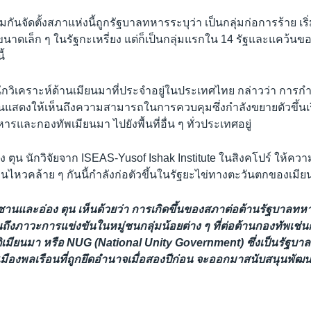
่วมกันจัดตั้งสภาแห่งนี้ถูกรัฐบาลทหารระบุว่า เป็นกลุ่มก่อการร้าย เ
าลขนาดเล็ก ๆ ในรัฐกะเหรี่ยง แต่ก็เป็นกลุ่มแรกใน 14 รัฐและแคว้นขอ
ี้
ักวิเคราะห์ด้านเมียนมาที่ประจำอยู่ในประเทศไทย กล่าวว่า การก
ั้นแสดงให้เห็นถึงความสามารถในการควบคุมซึ่งกำลังขยายตัวขึ้นเรื
ารและกองทัพเมียนมา ไปยังพื้นที่อื่น ๆ ทั่วประเทศอยู่
ง ตุน นักวิจัยจาก ISEAS-Yusof Ishak Institute ในสิงคโปร์ ให้ควา
่อนไหวคล้าย ๆ กันนี้กำลังก่อตัวขึ้นในรัฐยะไข่ทางตะวันตกของเมีย
ีซานและอ่อง ตุน เห็นด้วยว่า การเกิดขึ้นของสภาต่อต้านรัฐบาลท
้เห็นถึงภาวะการแข่งขันในหมู่ชนกลุ่มน้อยต่าง ๆ ที่ต่อต้านกองทัพเช่
มียนมา หรือ NUG (National Unity Government) ซึ่งเป็นรัฐบาลเงาท
เมืองพลเรือนที่ถูกยึดอำนาจเมื่อสองปีก่อน จะออกมาสนับสนุนพัฒน