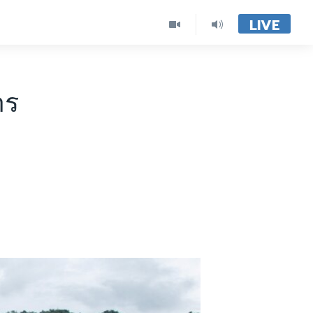
LIVE
าร