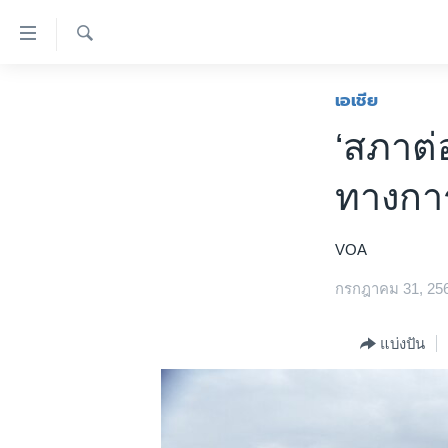
ลิ้งค์
เชื่อม
ค้นหา
ต่อ
หน้าหลัก
เอเชีย
ข้าม
โลก
‘สภาต
ไป
เอเชีย
เนื้อหา
ทางกา
หลัก
สหรัฐฯ
ข้าม
ไทย
ไป
VOA
หน้า
ธุรกิจ
หลัก
กรกฎาคม 31, 25
วิทยาศาสตร์
ข้าม
ไป
สังคมและสุขภาพ
แบ่งปัน
ที่
ไลฟ์สไตล์
การ
ตรวจสอบข่าว
ค้นหา