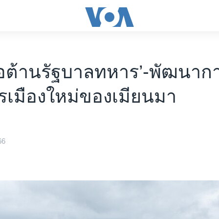
่อต้านรัฐบาลทหาร’-พัฒนาก
รเมืองใหม่ของเมียนมา
66