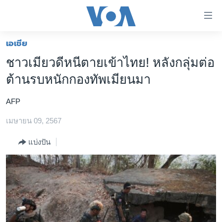
ลิ้งค์
เชื่อม
ต่อ
เอเชีย
หน้าหลัก
ข้าม
ชาวเมียวดีหนีตายเข้าไทย! หลังกลุ่มต่อ
ไป
โลก
ต้านรบหนักกองทัพเมียนมา
เนื้อหา
เอเชีย
หลัก
AFP
สหรัฐฯ
ข้าม
ไป
เมษายน 09, 2567
ไทย
หน้า
ธุรกิจ
แบ่งปัน
หลัก
ข้าม
วิทยาศาสตร์
ไป
สังคมและสุขภาพ
ที่
การ
ไลฟ์สไตล์
ค้นหา
ตรวจสอบข่าว