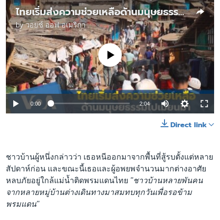
ไทยเริ่มส่งความช่วยเหลือด้านมนุษยธรรมไปเมียนมาแล้ว
by
วอยซ์ ออฟ อเมริกา
No media source currently available
0:00
2:04
Direct link
ชาวบ้านผู้หนึ่งกล่าวว่า เธอหนีออกมาจากพื้นที่สู้รบตั้งแต่หลาย
สัปดาห์ก่อน และขณะนี้เธอและผู้อพยพจำนวนมากต่างอาศัย
หลบภัยอยู่ใกล้แม่น้ำติดพรมแดนไทย
"ชาวบ้านหลายพันคน
จากหลายหมู่บ้านต่างเดินทางมาสมทบทุกวันเพื่อรอข้าม
พรมแดน"