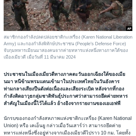
เรียนรู้ภาษาอังกฤษ
พอดคาสต์
ติดตามเรา
สมาชิกกองกำลังปลดปล่อยชาติกะเหรี่ยง (Karen National Liberation
Army) และกองกำลังพิทักษ์ประชาชน (People’s Defense Force)
จับกุมทหารเมียนมาสองคนจากค่ายทหารแห่งหนึ่งทางภาคใต้ของ
เมืองเมียวดี เมื่อวันที่ 11 มีนาคม 2024
เลือกภาษา
ประชาชนในเมืองเมียวดีทางภาคตะวันออกเฉียงใต้ของเมีย
นมา หนีข้ามพรมแดนเข้ามาในประเทศไทยในวันอังคาร
ท่ามกลางเสียงปืนดังต่อเนื่องและเสียงระเบิด หลังจากที่กอง
กำลังติดอาวุธกลุ่มชาติพันธุ์ประกาศว่าสามารถยึดค่ายทหาร
สำคัญในเมืองนี้ไว้ได้แล้ว อ้างอิงจากรายงานของเอเอฟพี
นักรบของกองกำลังสหภาพแห่งชาติกะเหรี่ยง (Karen National
Union) หรือ เคเอ็นยู กล่าวเมื่อวันเสาร์ว่า สามารถยึดค่าย
ทหารแห่งหนึ่งซึ่งอยู่ห่างจากเมืองเมียวดีไปราว 10 กม. โดยทั้ง