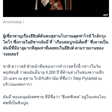
เรียนรู้ภาษาอังกฤษ
พอดคาสต์
Amenhotep I
ติดตามเรา
ผู้เชี่ยวชาญเรื่องอียิปต์ค้นพบสุสานโบราณยุคฟาโรห์ ใกล้กรุง
ไคโร ซึ่งภายในมีซากมัมมี่ ที่ “เกือบสมบูรณ์เต็มที่” ซึ่งอาจเป็น
มัมมี่ที่มีอายุมากที่สุดเท่าที่เคยพบในอียิปต์ ตามรายงานของ
เลือกภาษา
รอยเตอร์
ซาฮิ ฮาวาสส์ หัวหน้าทีมของการสำรวจครั้งนี้ กล่าวในวัน
พฤหัสบดี ว่าพบมัมมี่อายุ 4,300 ปี ที่ด้านล่างในช่องความลึก
15 เมตร ณ สุสาน ใกล้กับพิรามิด ที่ชื่อว่า Step Pyramid ณ
บริเวณแซคการา
มัมมี่ ของมนุษย์เพศชาย ที่มีชื่อว่า “ฮีแคชีเพส” อยู่ในแท่นโลง
ศพที่เป็นหินปูน