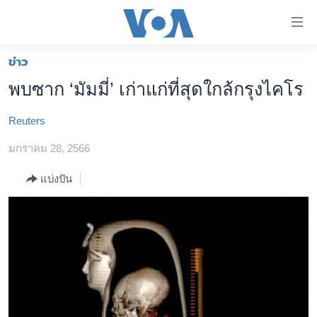
ลิ้งค์
เชื่อม
ต่อ
ข่าว
หน้าหลัก
ข้าม
พบซาก ‘มัมมี่’ เก่าแก่ที่สุดใกล้กรุงไคโร
ไป
โลก
เนื้อหา
Reuters
เอเชีย
หลัก
สหรัฐฯ
มกราคม 28, 2566
ข้าม
ไป
ไทย
แบ่งปัน
หน้า
ธุรกิจ
หลัก
ข้าม
วิทยาศาสตร์
ไป
สังคมและสุขภาพ
ที่
การ
ไลฟ์สไตล์
ค้นหา
ตรวจสอบข่าว