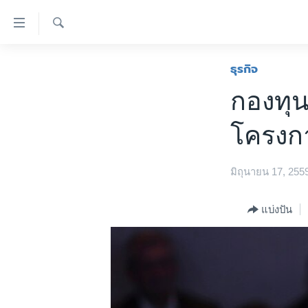
ลิ้งค์
เชื่อม
ค้นหา
ต่อ
หน้าหลัก
ธุรกิจ
ข้าม
โลก
กองทุนข
ไป
เอเชีย
เนื้อหา
โครงกา
หลัก
สหรัฐฯ
ข้าม
ไทย
ไป
มิถุนายน 17, 255
หน้า
ธุรกิจ
หลัก
วิทยาศาสตร์
แบ่งปัน
ข้าม
ไป
สังคมและสุขภาพ
ที่
ไลฟ์สไตล์
การ
ตรวจสอบข่าว
ค้นหา