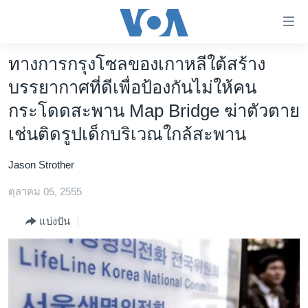
ลิ้งค์
เชื่อม
ต่อ
ทางการกรุงโซลของเกาหลีใต้สร้าง
หน้าหลัก
ข้าม
บรรยากาศที่ดีเพื่อป้องกันไม่ให้คน
ไป
โลก
กระโดดสะพาน Map Bridge ฆ่าตัวตาย
เนื้อหา
เอเชีย
หลัก
เช่นติดรูปเด็กบริเวณใกล้สะพาน
สหรัฐฯ
ข้าม
ไป
Jason Strother
ไทย
หน้า
ตุลาคม 05, 2555
ธุรกิจ
หลัก
ข้าม
วิทยาศาสตร์
แบ่งปัน
ไป
สังคมและสุขภาพ
ที่
การ
ไลฟ์สไตล์
ค้นหา
ตรวจสอบข่าว