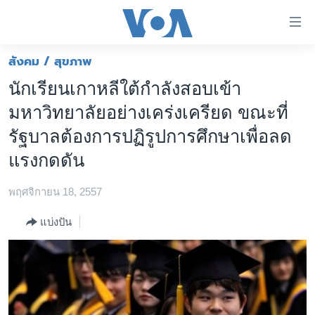
ลิ้งค์
เชื่อม
ต่อ
สังคม / สุขภาพ
หน้าหลัก
ข้าม
นักเรียนเกาหลีใต้กำลังสอบเข้า
ไป
โลก
มหาวิทยาลัยอย่างเคร่งเครียด ขณะที่
เนื้อหา
เอเชีย
หลัก
รัฐบาลต้องการปฏิรูปการศึกษาเพื่อลด
สหรัฐฯ
ข้าม
แรงกดดัน
ไป
ไทย
หน้า
พฤศจิกายน 18, 2557
ธุรกิจ
หลัก
ข้าม
แบ่งปัน
วิทยาศาสตร์
ไป
สังคมและสุขภาพ
ที่
การ
ไลฟ์สไตล์
ค้นหา
ตรวจสอบข่าว