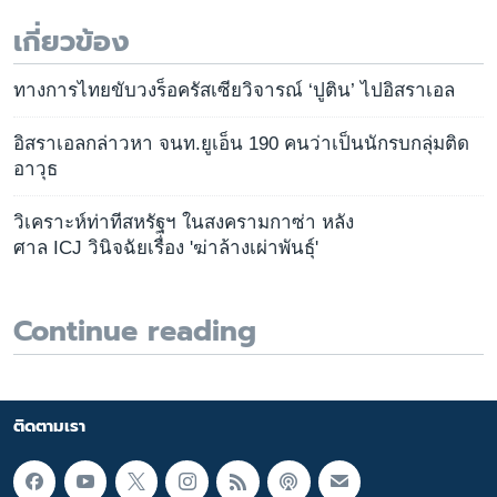
เกี่ยวข้อง
ทางการไทยขับวงร็อครัสเซียวิจารณ์ ‘ปูติน’ ไปอิสราเอล
อิสราเอลกล่าวหา จนท.ยูเอ็น 190 คนว่าเป็นนักรบกลุ่มติด
อาวุธ
วิเคราะห์ท่าทีสหรัฐฯ ในสงครามกาซ่า หลัง
ศาล ICJ วินิจฉัยเรื่อง 'ฆ่าล้างเผ่าพันธุ์'
Continue reading
ติดตามเรา