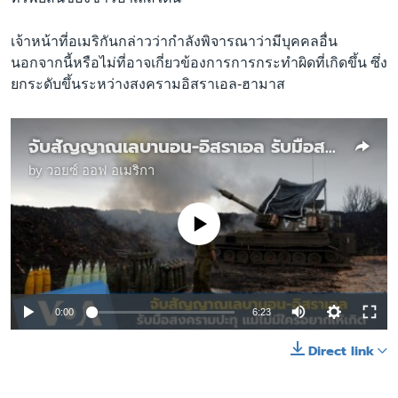
เจ้าหน้าที่อเมริกันกล่าวว่ากำลังพิจารณาว่ามีบุคคลอื่น
นอกจากนี้หรือไม่ที่อาจเกี่ยวข้องการการกระทำผิดที่เกิดขึ้น ซึ่ง
ยกระดับขึ้นระหว่างสงครามอิสราเอล-ฮามาส
จับสัญญาณเลบานอน-อิสราเอล รับมือสงครามปะทุ แม้ไม่มีใครอยากให้เกิด
by
วอยซ์ ออฟ อเมริกา
No media source currently available
0:00
6:23
Direct link