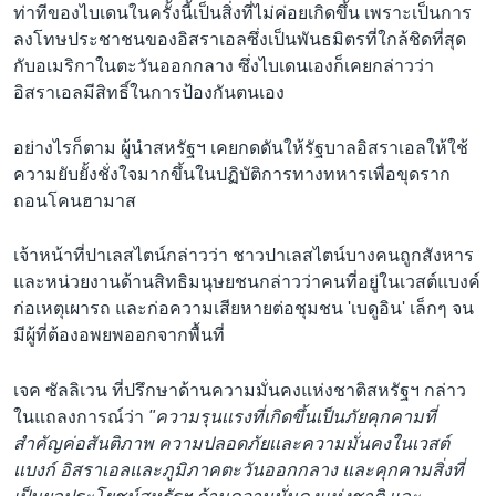
ท่าทีของไบเดนในครั้งนี้เป็นสิ่งที่ไม่ค่อยเกิดขึ้น เพราะเป็นการ
ลงโทษประชาชนของอิสราเอลซึ่งเป็นพันธมิตรที่ใกล้ชิดที่สุด
กับอเมริกาในตะวันออกกลาง ซึ่งไบเดนเองก็เคยกล่าวว่า
อิสราเอลมีสิทธิ์ในการป้องกันตนเอง
อย่างไรก็ตาม ผู้นำสหรัฐฯ เคยกดดันให้รัฐบาลอิสราเอลให้ใช้
ความยับยั้งชั่งใจมากขึ้นในปฏิบัติการทางทหารเพื่อขุดราก
ถอนโคนฮามาส
เจ้าหน้าที่ปาเลสไตน์กล่าวว่า ชาวปาเลสไตน์บางคนถูกสังหาร
และหน่วยงานด้านสิทธิมนุษยชนกล่าวว่าคนที่อยู่ในเวสต์แบงค์
ก่อเหตุเผารถ และก่อความเสียหายต่อชุมชน 'เบดูอิน' เล็กๆ จน
มีผู้ที่ต้องอพยพออกจากพื้นที่
เจค ซัลลิเวน ที่ปรึกษาด้านความมั่นคงแห่งชาติสหรัฐฯ กล่าว
ในแถลงการณ์ว่า
"ความรุนเเรงที่เกิดขึ้นเป็นภัยคุกคามที่
สำคัญค่อสันติภาพ ความปลอดภัยเเละความมั่นคงในเวสต์
แบงก์ อิสราเอลและภูมิภาคตะวันออกกลาง และคุกคามสิ่งที่