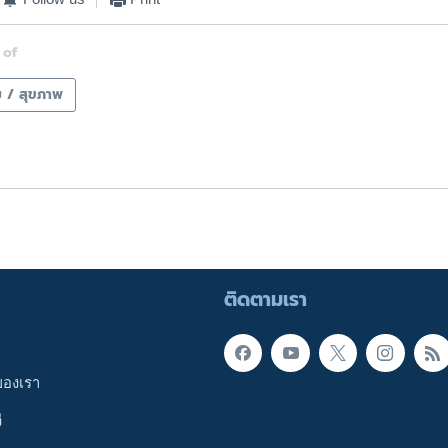
 of
ม / สุขภาพ
ติดตามเรา
ของเรา
ี