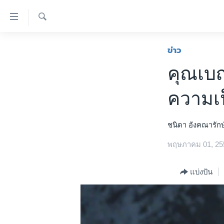
ลิ้งค์
เชื่อม
ค้นหา
ต่อ
หน้าหลัก
ข่าว
ข้าม
โลก
คุณเบญ
ไป
เอเชีย
เนื้อหา
ความเ
หลัก
สหรัฐฯ
ข้าม
ไทย
ไป
ชนิดา อังคณารักษ
หน้า
ธุรกิจ
หลัก
พฤษภาคม 01, 25
วิทยาศาสตร์
ข้าม
ไป
สังคมและสุขภาพ
แบ่งปัน
ที่
ไลฟ์สไตล์
การ
ตรวจสอบข่าว
ค้นหา