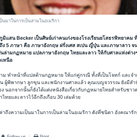
ป็นมาในการเป็นล่ามในอเมริกา
มิแสน Becker เป็นศิษย์เก่าคนเก่งของโรงเรียนยโสธรพิทยาคม ที
ถึง 5 ภาษา คือ ภาษาอังกฤษ ฝรั่งเศส สเปน ญี่ปุ่น และภาษาลาว จ
นล่ามกฏหมาย แปลภาษาอังกฤษ ไทยและลาว ให้กับศาลแห่งต่างๆ 
คเหนือ
ม ทำหน้าที่แปลด้านกฏหมาย ให้แก่คู่กรณี ทั้งที่เป็นโจทก์ และ
 ผู้พิพากษา ลูกขุน และพนักงานศาลแล้ว คุณเบญจวรรณ ยังมีส
 นอกจากนั้นก็ยังได้แต่งหนังสือเกี่ยวกับกฏหมายไทยสำหรับชาว
ไทยและลาวไว้อีกถึงเกือบ 30 เล่มด้วย
าถึงความเป็นมาในการเป็นล่ามในอเมริกา ดังที่ชนิดา อังคณารัก
Follow us
Print