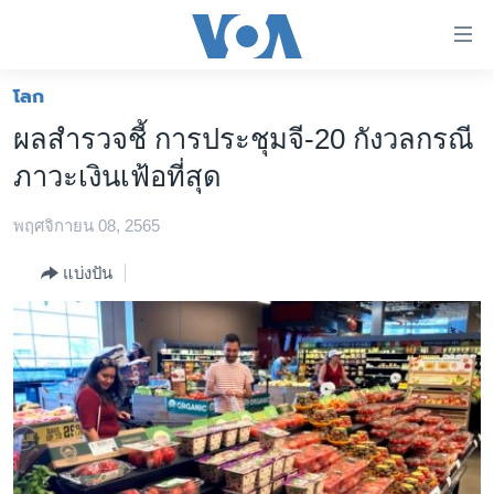
ลิ้งค์
เชื่อม
ต่อ
โลก
หน้าหลัก
ข้าม
ผลสำรวจชี้ การประชุมจี-20 กังวลกรณี
ไป
โลก
ภาวะเงินเฟ้อที่สุด
เนื้อหา
เอเชีย
หลัก
พฤศจิกายน 08, 2565
สหรัฐฯ
ข้าม
ไป
ไทย
แบ่งปัน
หน้า
ธุรกิจ
หลัก
ข้าม
วิทยาศาสตร์
ไป
สังคมและสุขภาพ
ที่
การ
ไลฟ์สไตล์
ค้นหา
ตรวจสอบข่าว