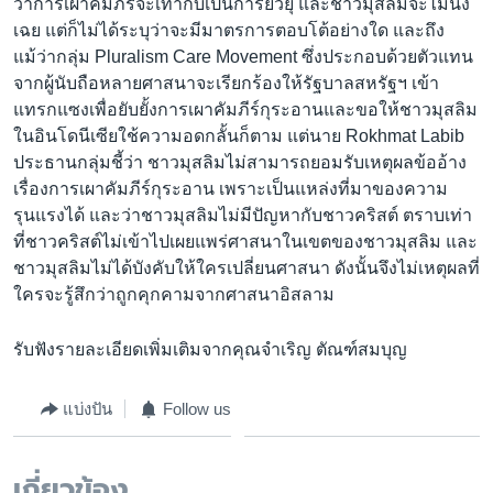
ว่าการเผาคัมภีร์จะเท่ากับเป็นการยั่วยุ และชาวมุสลิมจะไม่นิ่ง
เฉย แต่ก็ไม่ได้ระบุว่าจะมีมาตรการตอบโต้อย่างใด และถึง
แม้ว่ากลุ่ม Pluralism Care Movement ซึ่งประกอบด้วยตัวแทน
จากผู้นับถือหลายศาสนาจะเรียกร้องให้รัฐบาลสหรัฐฯ เข้า
แทรกแซงเพื่อยับยั้งการเผาคัมภีร์กุระอานและขอให้ชาวมุสลิม
ในอินโดนีเซียใช้ความอดกลั้นก็ตาม แต่นาย Rokhmat Labib
ประธานกลุ่มชี้ว่า ชาวมุสลิมไม่สามารถยอมรับเหตุผลข้ออ้าง
เรื่องการเผาคัมภีร์กุระอาน เพราะเป็นแหล่งที่มาของความ
รุนแรงได้ และว่าชาวมุสลิมไม่มีปัญหากับชาวคริสต์ ตราบเท่า
ที่ชาวคริสต์ไม่เข้าไปเผยแพร่ศาสนาในเขตของชาวมุสลิม และ
ชาวมุสลิมไม่ได้บังคับให้ใครเปลี่ยนศาสนา ดังนั้นจึงไม่เหตุผลที่
ใครจะรู้สึกว่าถูกคุกคามจากศาสนาอิสลาม
รับฟังรายละเอียดเพิ่มเติมจากคุณจำเริญ ตัณฑ์สมบุญ
แบ่งปัน
Follow us
เกี่ยวข้อง