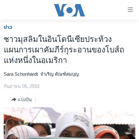
ลิ้งค์
เชื่อม
ต่อ
ข่าว
หน้าหลัก
ข้าม
ชาวมุสลิมในอินโดนีเซียประท้วง
ไป
โลก
แผนการเผาคัมภีร์กุระอานของโบส์ถ
เนื้อหา
เอเชีย
หลัก
แห่งหนึ่งในอเมริกา
สหรัฐฯ
ข้าม
ไป
Sara Schonhardt
จำเริญ ตัณฑ์สมบุญ
ไทย
หน้า
กันยายน 05, 2553
ธุรกิจ
หลัก
ข้าม
วิทยาศาสตร์
แบ่งปัน
ไป
สังคมและสุขภาพ
ที่
การ
ไลฟ์สไตล์
ค้นหา
ตรวจสอบข่าว