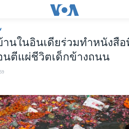
พ
้บ้านในอินเดียร่วมทำหนังสือพ
อนตีแผ่ชีวิตเด็กข้างถนน
59