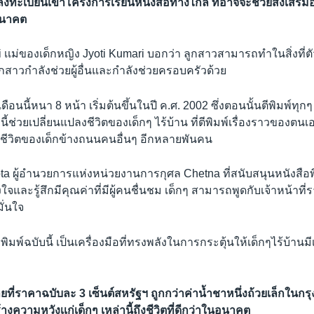
ทะเบียนเข้าโครงการเรียนหนังสือทางไกล ที่อาจจะช่วยส่งเสริมอ
อนาคต
 เเม่ของเด็กหญิง Jyoti Kumari บอกว่า ลูกสาวสามารถทำในสิ่งที่ต
สาวกำลังช่วยผู้อื่นและกำลังช่วยครอบครัวด้วย
ดือนนี้หนา 8 หน้า เริ่มต้นขึ้นในปี ค.ศ. 2002 ซึ่งตอนนั้นตีพิมพ์ทุกๆ
นี้ช่วยเปลี่ยนแปลงชีวิตของเด็กๆ ไร้บ้าน ที่ตีพิมพ์เรื่องราวของตนเ
ชีวิตของเด็กข้างถนนคนอื่นๆ อีกหลายพันคน
a ผู้อำนวยการแห่งหน่วยงานการกุศล Chetna ที่สนับสนุนหนังสือพิม
ลังใจและรู้สึกมีคุณค่าที่มีผู้คนชื่นชม เด็กๆ สามารถพูดกับเจ้าหน้าท
ั่นใจ
พิมพ์ฉบับนี้ เป็นเครื่องมือที่ทรงพลังในการกระตุ้นให้เด็กๆไร้บ้านม
ายที่ราคาฉบับละ 3 เซ็นต์สหรัฐฯ ถูกกว่าค่าน้ำชาหนึ่งถ้วยเล็กในกรุง
ร้างความหวังเเก่เด็กๆ เหล่านี้ถึงชีวิตที่ดีกว่าในอนาคต