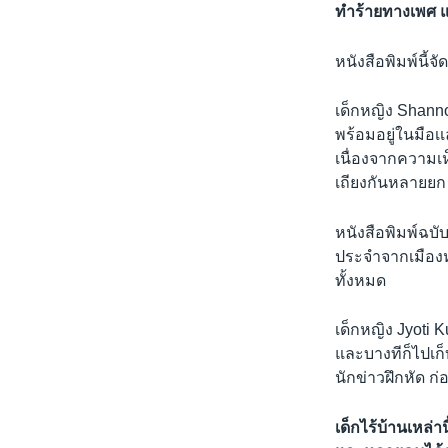
ทำร้ายทางเพศ 
หนังสือพิมพ์นี
เด็กหญิง Shanno
พร้อมอยู่ในมือเ
เนื่องจากความเห
เถียงกันหลายยก 
หนังสือพิมพ์ฉบั
ประจำจากเมืองหล
ทั้งหมด
เด็กหญิง Jyoti
และบางทีก็ไปเก็
นักข่าวฝึกหัด ก
เด็กไร้บ้านเหล่า