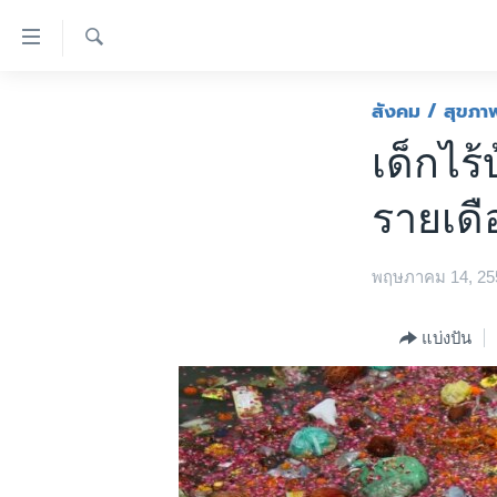
ลิ้งค์
เชื่อม
ค้นหา
ต่อ
หน้าหลัก
สังคม / สุขภา
ข้าม
โลก
เด็กไร
ไป
เอเชีย
เนื้อหา
รายเดื
หลัก
สหรัฐฯ
ข้าม
ไทย
ไป
พฤษภาคม 14, 25
หน้า
ธุรกิจ
หลัก
วิทยาศาสตร์
แบ่งปัน
ข้าม
ไป
สังคมและสุขภาพ
ที่
ไลฟ์สไตล์
การ
ตรวจสอบข่าว
ค้นหา