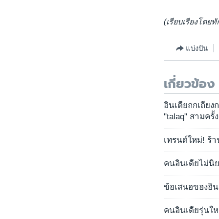
(เรียบเรียงโดย
แบ่งปัน
เกี่ยวข้อง
อินเดียถกเถีย
"talaq" สามครั้ง
เทรนด์ใหม่! ร้
คนอินเดียไม่นิ
ข้อเสนอของอินเ
คนอินเดียรุ่นใ