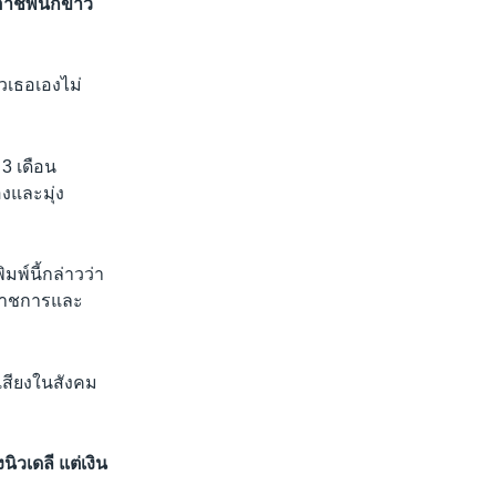
าชีพนักข่าว
ัวเธอเองไม่
 3 เดือน
องและมุ่ง
พ์นี้กล่าวว่า
ี่ราชการและ
ีเสียงในสังคม
นิวเดลี แต่เงิน