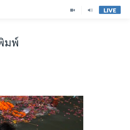
LIVE
ิมพ์