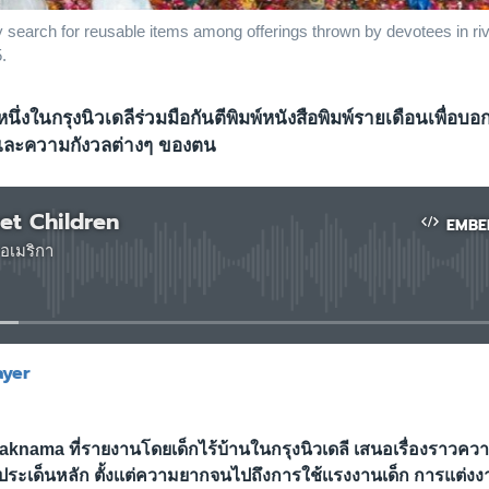
hey search for reusable items among offerings thrown by devotees in r
.
มหนึ่งในกรุงนิวเดลีร่วมมือกันตีพิมพ์หนังสือพิมพ์รายเดือนเพื่อบอก
และความกังวลต่างๆ ของตน
eet Children
EMBE
อเมริกา
No media source currently available
ayer
EMBED
laknama ที่รายงานโดยเด็กไร้บ้านในกรุงนิวเดลี เสนอเรื่องราวค
ป็นประเด็นหลัก ตั้งเเต่ความยากจนไปถึงการใช้เเรงงานเด็ก การแต่ง