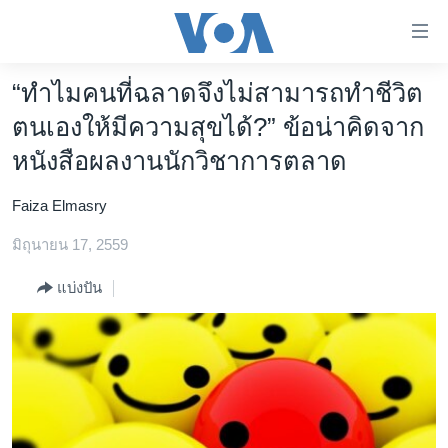
ลิ้งค์
เชื่อม
ต่อ
“ทำไมคนที่ฉลาดจึงไม่สามารถทำชีวิต
หน้าหลัก
ข้าม
ตนเองให้มีความสุขได้?” ข้อน่าคิดจาก
ไป
โลก
หนังสือผลงานนักวิชาการตลาด
เนื้อหา
เอเชีย
หลัก
Faiza Elmasry
สหรัฐฯ
ข้าม
ไป
มิถุนายน 17, 2559
ไทย
หน้า
ธุรกิจ
หลัก
แบ่งปัน
ข้าม
วิทยาศาสตร์
ไป
สังคมและสุขภาพ
ที่
การ
ไลฟ์สไตล์
ค้นหา
ตรวจสอบข่าว