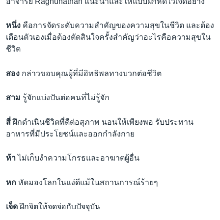
อาจารย์ Raghunathan แนะนำและให้แบบฝึกหัดไว้เจ็ดอย่าง
หนึ่ง
คือการจัดระดับความสำคัญของความสุขในชีวิต และต้อง
เตือนตัวเองเมื่อต้องตัดสินใจครั้งสำคัญว่าอะไรคือความสุขใน
ชีวิต
สอง
กล่าวขอบคุณผู้ที่มีอิทธิพลทางบวกต่อชีวิต
สาม
รู้จักแบ่งปันต่อคนที่ไม่รู้จัก
สี่
ฝึกดำเนินชีวิตที่ดีต่อสุภาพ นอนให้เพียงพอ รับประทาน
อาหารที่มีประโยชน์และออกกำลังกาย
ห้า
ไม่เก็บงำความโกรธและอาฆาตผู้อื่น
หก
หัดมองโลกในแง่ดีแม้ในสถานการณ์ร้ายๆ
เจ็ด
ฝึกจิตให้จดจ่อกับปัจจุบัน