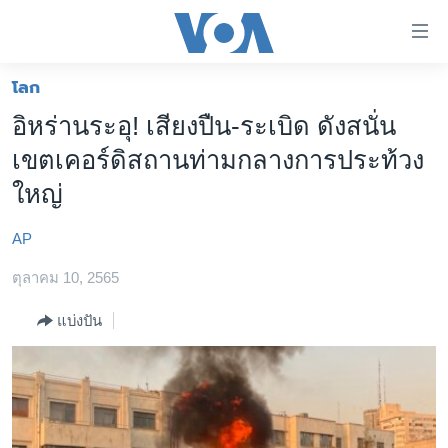
ลิ้งค์
เชื่อม
ต่อ
โลก
หน้าหลัก
ข้าม
อิหร่านระอุ! เสียงปืน-ระเบิด ดังสนั่น
ไป
โลก
เขตเคอร์ดิสถานท่ามกลางการประท้วง
เนื้อหา
เอเชีย
หลัก
ใหญ่
สหรัฐฯ
ข้าม
ไป
AP
ไทย
หน้า
ตุลาคม 10, 2565
ธุรกิจ
หลัก
ข้าม
วิทยาศาสตร์
แบ่งปัน
ไป
สังคมและสุขภาพ
ที่
การ
ไลฟ์สไตล์
ค้นหา
ตรวจสอบข่าว