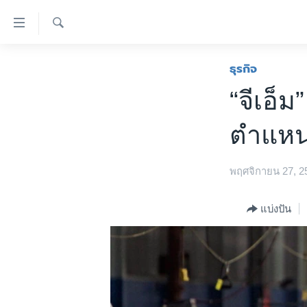
ลิ้งค์
เชื่อม
ค้นหา
ต่อ
หน้าหลัก
ธุรกิจ
ข้าม
โลก
“จีเอ็
ไป
เอเชีย
เนื้อหา
ตำแหน
หลัก
สหรัฐฯ
ข้าม
ไทย
ไป
พฤศจิกายน 27, 2
หน้า
ธุรกิจ
หลัก
วิทยาศาสตร์
แบ่งปัน
ข้าม
ไป
สังคมและสุขภาพ
ที่
ไลฟ์สไตล์
การ
ตรวจสอบข่าว
ค้นหา