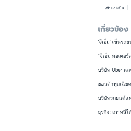
แบ่งปัน
เกี่ยวข้อง
'จีเอ็ม' เข็นรถ
“จีเอ็ม มอเตอ
บริษัท Uber แล
ฮอนด้าทุ่มเฉีย
บริษัทรถยนต์แห
ธุรกิจ: เกาหลี