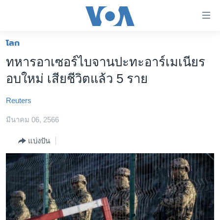
ลิ้งค์
เชื่อม
ต่อ
โลก
หน้าหลัก
ข้าม
ทหารอาเซอร์ไบจานปะทะอาร์เมเนียร
ไป
โลก
อบใหม่ เสียชีวิตแล้ว 5 ราย
เนื้อหา
เอเชีย
หลัก
Reuters
สหรัฐฯ
ข้าม
ไป
มีนาคม 06, 2566
ไทย
หน้า
ธุรกิจ
แบ่งปัน
หลัก
ข้าม
วิทยาศาสตร์
ไป
สังคมและสุขภาพ
ที่
การ
ไลฟ์สไตล์
ค้นหา
ตรวจสอบข่าว