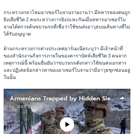
กระทรวงกลาโหมอาเซอร์ไบจานรายงานว่า มีทหารของตนถูก
ยิงเสียชีวิต 2 คนระหว่างการยิงปะทะกันเมื่อทหารอาเซอร์ไบ
จานได้ตรวจค้นขบวนรถที่เชื่อว่าใช้ขนส่งอาวุธบนเส้นทางที่ไม่
ได้รับอนุญาต
ด้านกระทรวงการต่างประเทศอาร์เมเนียระบุว่า มีเจ้าหน้าที่
ของสำนักงานกิจการภายในของคาราบัคห์เสียชีวิต 3 คนจาก
เหตุการณ์นี้ พร้อมยืนยันว่าขบวนรถดังกล่าวใช้ขนส่งเอกสาร
และปฏิเสธข้อกล่าวหาของอาเซอร์ไบจานว่ามีอาวุธซุกซ่อนอยู่
ในนั้น
Armenians Trapped by Hidden Siege of Nagorno-Karabakh
by
วอยซ์ ออฟ อเมริกา
No media source currently available