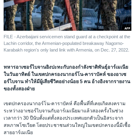
เรียนรู้ภาษาอังกฤษ
พอดคาสต์
ติดตามเรา
FILE - Azerbaijani servicemen stand guard at a checkpoint at the
Lachin corridor, the Armenian-populated breakaway Nagorno-
Karabakh region's only land link with Armenia, on Dec. 27, 2022.
เลือกภาษา
ทหารอาเซอร์ไบจานยิงปะทะกับกองกำลังชาติพันธุ์อาร์เมเนีย
ในวันอาทิตย์ ในเขตปกครองนากอร์โน-คาราบัคห์ ของอาเซ
อร์ไบจาน ทำให้มีผู้เสียชีวิตอย่างน้อย 5 คน อ้างอิงจากรายงาน
ของทั้งสองฝ่าย
เขตปกครองนากอร์โน-คาราบัคห์ คือพื้นที่ที่เคยเกิดสงคราม
ระหว่างอาเซอร์ไบจานกับอาร์เมเนียมาแล้วสองครั้งในช่วง
เวลากว่า 30 ปีนับตั้งแต่ทั้งสองประเทศแยกตัวเป็นอิสระจาก
สหภาพโซเวียต โดยประชาชนส่วนใหญ่ในเขตปกครองนี้มีเชื้อ
สายอาร์เมเนีย