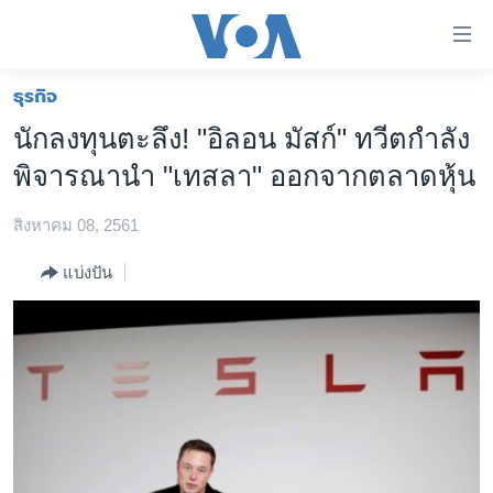
ลิ้งค์
เชื่อม
ต่อ
ธุรกิจ
หน้าหลัก
ข้าม
นักลงทุนตะลึง! "อิลอน มัสก์" ทวีตกำลัง
ไป
โลก
พิจารณานำ "เทสลา" ออกจากตลาดหุ้น
เนื้อหา
เอเชีย
หลัก
สิงหาคม 08, 2561
สหรัฐฯ
ข้าม
ไป
ไทย
แบ่งปัน
หน้า
ธุรกิจ
หลัก
ข้าม
วิทยาศาสตร์
ไป
สังคมและสุขภาพ
ที่
การ
ไลฟ์สไตล์
ค้นหา
ตรวจสอบข่าว