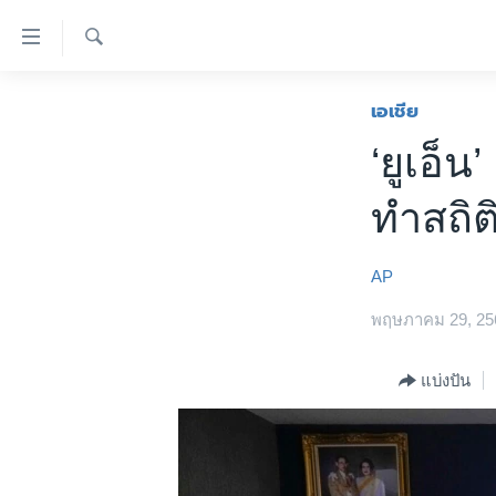
ลิ้งค์
เชื่อม
ค้นหา
ต่อ
หน้าหลัก
เอเชีย
ข้าม
โลก
‘ยูเอ็
ไป
เอเชีย
เนื้อหา
ทำสถิต
หลัก
สหรัฐฯ
ข้าม
ไทย
ไป
AP
หน้า
ธุรกิจ
หลัก
พฤษภาคม 29, 25
วิทยาศาสตร์
ข้าม
ไป
สังคมและสุขภาพ
แบ่งปัน
ที่
ไลฟ์สไตล์
การ
ตรวจสอบข่าว
ค้นหา