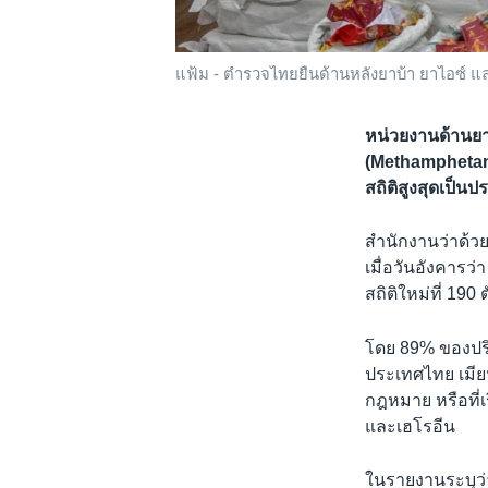
แฟ้ม - ตำรวจไทยยืนด้านหลังยาบ้า ยาไอซ์ และเ
หน่วยงานด้านย
(Methamphetamin
สถิติสูงสุดเป็น
สำนักงานว่าด้
เมื่อวันอังคารว
สถิติใหม่ที่ 190 
โดย 89% ของปริ
ประเทศไทย เมียนม
กฎหมาย หรือที่เร
และเฮโรอีน
ในรายงานระบุว่า 