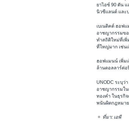
ยาไอซ์ 90 ตัน แ
นิวซีแลนด์ และป
เบเนดิคต์ ฮอฟแ
อาชญากรรมของสห
ทำสถิติใหม่ที่เ
ที่ใหญ่มาก เช่น
ฮอฟแมนน์ เพิ่มเ
ล้านดอลลาร์ต่อป
UNODC ระบุว่า
อาชญากรรมในเอเช
ทองคำ ในธุรกิจด
พนันผิดกฎหมาย
ที่มา: เอพี