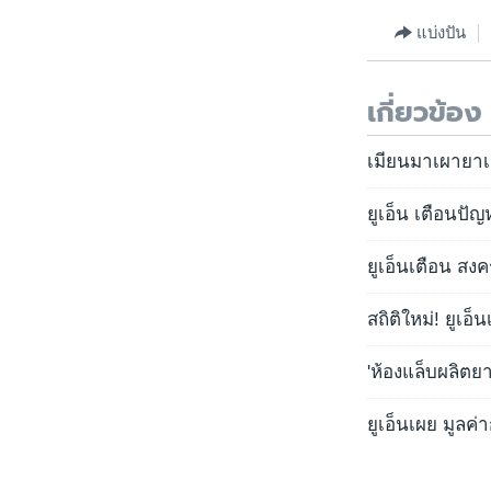
แบ่งปัน
เกี่ยวข้อง
เมียนมาเผายาเ
ยูเอ็น เตือนปั
ยูเอ็นเตือน สง
สถิติใหม่! ยูเอ
'ห้องแล็บผลิตย
ยูเอ็นเผย มูลค