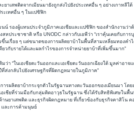
ละยาเสพติดจากเมียนมายังถูกส่งไปยังประเทศอื่น ๆ อย่างเกาหลีใต้
ระเทศอื่น ๆ ในแปซิฟิก
มนน์ รองผู้แทนประจำภูมิภาคเอเชียและแปซิฟิก ของสำนักงานว่า
ประชาชาติ หรือ UNODC กล่าวกับเอพีว่า “เราคุ้นเคยกับการบุก
พิ่มขึ้นเรื่อย ๆ แต่ขนาดของการผลิตยาบ้าในพื้นที่สามเหลี่ยมทองคำ
เดียวกับรายได้และผลกำไรของการจำหน่ายยาบ้าที่เพิ่มขึ้นมาก”
ติมว่า “ในเอเชียตะวันออกและเอเชียตะวันออกเฉียงใต้ มูลค่าอาจ
ีที่ส่งกลับไปยังเศรษฐกิจที่ผิดกฎหมายในภูมิภาค”
 การผลิตยาบ้ากระจุกตัวในรัฐฉานทางตะวันออกของเมียนมา โดย
ียที่ร่วมมือกับกลุ่มติดอาวุธในรัฐฉาน ซึ่งได้รับสิทธิพิเศษในพื้นท
้านยาเสพติด และธุรกิจผิดกฎหมาย ที่เกี่ยวข้องกับธุรกิจคาสิโน 
 และการค้ามนุษย์