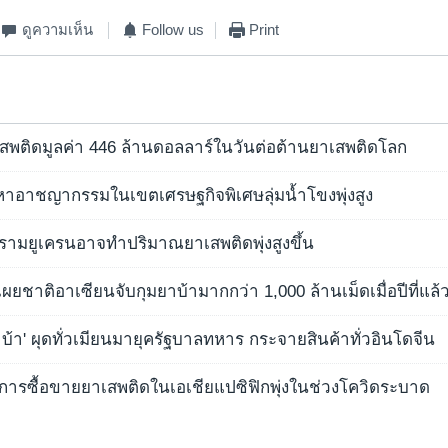
ดูความเห็น
Follow us
Print
สพติดมูลค่า 446 ล้านดอลลาร์ในวันต่อต้านยาเสพติดโลก
ญหาอาชญากรรมในเขตเศรษฐกิจพิเศษลุ่มน้ำโขงพุ่งสูง
ครามยูเครนอาจทำปริมาณยาเสพติดพุ่งสูงขึ้น
็นเผยชาติอาเซียนจับกุมยาบ้ามากกว่า 1,000 ล้านเม็ดเมื่อปีที่แล้
าบ้า' ผุดทั่วเมียนมายุครัฐบาลทหาร กระจายสินค้าทั่วอินโดจีน
่าการซื้อขายยาเสพติดในเอเชียแปซิฟิกพุ่งในช่วงโควิดระบาด