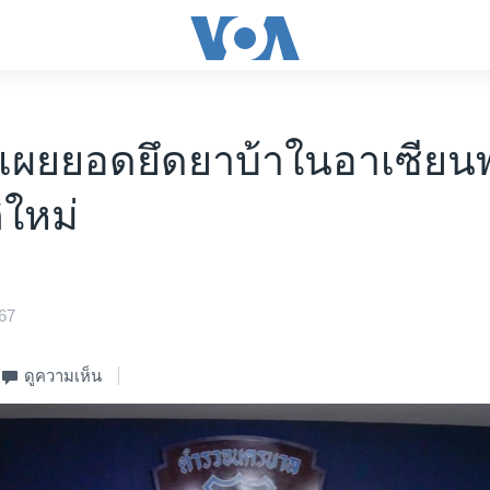
น’ เผยยอดยึดยาบ้าในอาเซียนพุ
ิใหม่
67
ดูความเห็น