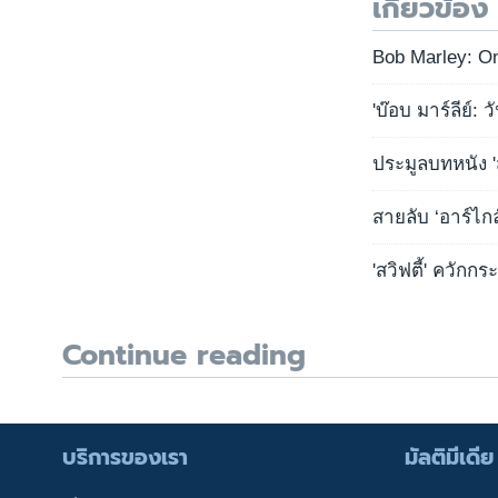
เกี่ยวข้อง
Bob Marley: On
'บ๊อบ มาร์ลีย์: 
ประมูลบทหนัง '
สายลับ ‘อาร์ไก
'สวิฟตี้' ควักก
Continue reading
บริการของเรา
มัลติมีเดีย