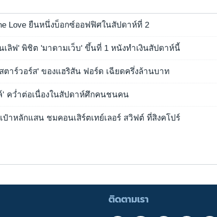
e Love ยืนหนึ่งบ็อกซ์ออฟฟิศในสัปดาห์ที่ 2
วันเลิฟ' พิชิต 'มาดามเว็บ' ขึ้นที่ 1 หนังทำเงินสัปดาห์นี้
สตาร์วอร์ส' ของแฮริสัน ฟอร์ด เฉียดครึ่งล้านบาท
ล์’ คว่ำต่อเนื่องในสัปดาห์ศึกคนชนคน
ระเป๋าหลักแสน ชมคอนเสิร์ตเทย์เลอร์ สวิฟต์ ที่สิงคโปร์
ติดตามเรา