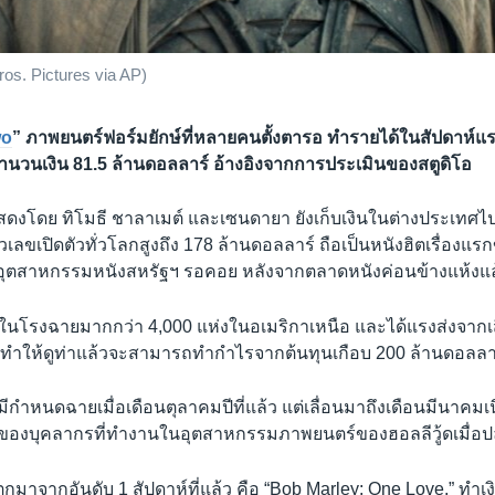
os. Pictures via AP)
wo
” ภาพยนตร์ฟอร์มยักษ์ที่หลายคนตั้งตารอ ทำรายได้ในสัปดาห์
นวนเงิน 81.5 ล้านดอลลาร์ อ้างอิงจากการประเมินของสตูดิโอ
สดงโดย ทิโมธี ชาลาเมต์ และเซนดายา ยังเก็บเงินในต่างประเทศไปไ
เลขเปิดตัวทั่วโลกสูงถึง 178 ล้านดอลลาร์ ถือเป็นหนังฮิตเรื่องแรก
ตสาหกรรมหนังสหรัฐฯ รอคอย หลังจากตลาดหนังค่อนข้างแห้งแล้งต
ัวในโรงฉายมากกว่า 4,000 แห่งในอเมริกาเหนือ และได้แรงส่งจากเ
ทำให้ดูท่าแล้วจะสามารถทำกำไรจากต้นทุนเกือบ 200 ล้านดอลลาร
นี้มีกำหนดฉายเมื่อเดือนตุลาคมปีที่แล้ว แต่เลื่อนมาถึงเดือนมีนาคม
องของบุคลากรที่ทำงานในอุตสาหกรรมภาพยนตร์ของฮอลลีวู้ดเมื่อปล
ตกมาจากอันดับ 1 สัปดาห์ที่แล้ว คือ “Bob Marley: One Love,” ทำเง