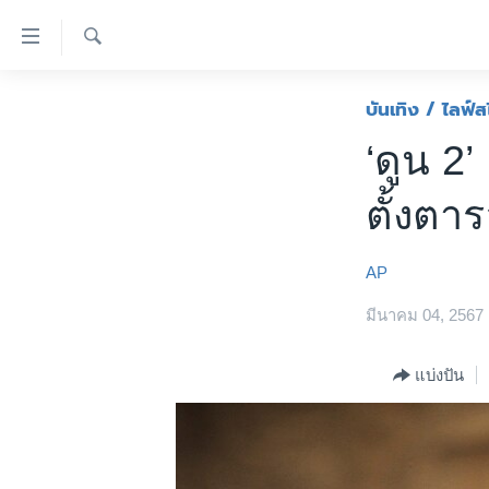
ลิ้งค์
เชื่อม
ค้นหา
ต่อ
หน้าหลัก
บันเทิง / ไลฟ์ส
ข้าม
โลก
‘ดูน 2
ไป
เอเชีย
เนื้อหา
ตั้งตา
หลัก
สหรัฐฯ
ข้าม
ไทย
ไป
AP
หน้า
ธุรกิจ
หลัก
มีนาคม 04, 2567
วิทยาศาสตร์
ข้าม
ไป
สังคมและสุขภาพ
แบ่งปัน
ที่
ไลฟ์สไตล์
การ
ตรวจสอบข่าว
ค้นหา