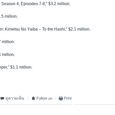
 Season 4, Episodes 7-8,” $3.2 million.
.5 million.
r: Kimetsu No Yaiba – To the Hashi,” $2.1 million.
 million.
4 million.
er,” $1.1 million.
ดูความเห็น
Follow us
Print