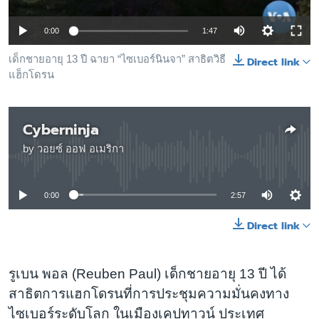
เรียนรู้ภาษาอังกฤษ
0:00
1:47
พอดคาสต์
เด็กชายอายุ 13 ปี ฉายา “ไซเบอร์นินจา” สาธิตวิธี
Direct link
แฮ็กโดรน
ติดตามเรา
Cyberninja
เลือกภาษา
by
วอยซ์ ออฟ อเมริกา
No media source currently available
0:00
2:57
Direct link
รูเบน พอล (Reuben Paul) เด็กชายอายุ 13 ปี ได้
สาธิตการแฮกโดรนที่การประชุมความมั่นคงทาง
ไซเบอร์ระดับโลก ในเมืองเคปทาวน์ ประเทศ