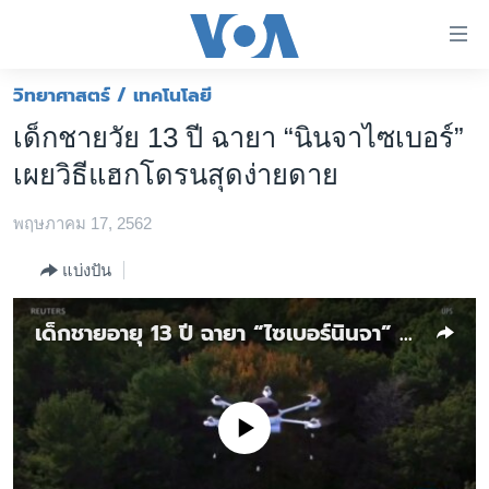
ลิ้งค์
เชื่อม
ต่อ
วิทยาศาสตร์ / เทคโนโลยี
หน้าหลัก
ข้าม
เด็กชายวัย 13 ปี ฉายา “นินจาไซเบอร์”
ไป
โลก
เผยวิธีแฮกโดรนสุดง่ายดาย
เนื้อหา
เอเชีย
หลัก
พฤษภาคม 17, 2562
สหรัฐฯ
ข้าม
ไป
ไทย
แบ่งปัน
หน้า
ธุรกิจ
หลัก
เด็กชายอายุ 13 ปี ฉายา “ไซเบอร์นินจา” สาธิตวิธีแฮ็กโดรน
ข้าม
วิทยาศาสตร์
ไป
สังคมและสุขภาพ
ที่
การ
ไลฟ์สไตล์
No media source currently available
ค้นหา
ตรวจสอบข่าว