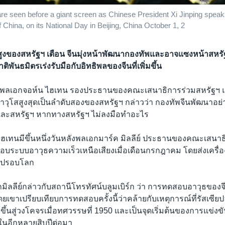
are seen before a giant screen as Chinese President Xi Jinping speaks
 China, on its National Day in Beijing, China October 1, 2
งของสหรัฐฯ เตือน จีนมุ่งหน้าพัฒนากองทัพและอาจแซงหน้าสหรัฐ
ิพันธมิตรเร่งรับมือกับอิทธิพลของจีนที่เพิ่มขึ้น
ดี พลเอกจอห์น ไฮเทน รองประธานของคณะเสนาธิการร่วมสหรัฐฯ แ
่อาวุโสสูงสุดเป็นลำดับสองของสหรัฐฯ กล่าวว่า กองทัพจีนพัฒนาอย
และสหรัฐฯ หากทางสหรัฐฯ ไม่ลงมือทำอะไร
ฮเทนมีขึ้นหนึ่งวันหลังพลเอกมาร์ค มิลลีย์ ประธานของคณะเสนาธ
สอบระบบอาวุธความเร็วเหนือเสียงเมื่อเดือนกรกฎาคม โดยส่งเครื่องร
่าไปรอบโลก
กมิลลีย์กล่าวกับสถานีโทรทัศน์บลูมเบิร์ก ว่า การทดสอบอาวุธของจีนเป
 โดยเขาเปรียบเทียบการทดสอบครั้งนี้ว่าคล้ายกับเหตุการณ์ที่รัสเซีย
้นสู่วงโคจรเมื่อทศวรรษที่ 1950 และเป็นจุดเริ่มต้นของการแข่ง
นอีกหลายสิบปีต่อมา