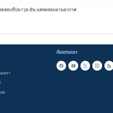
วทดสอบขีปนาวุธ-ยัน แค่ทดสอบยานอวกาศ
ติดตามเรา
ของเรา
ี
sts