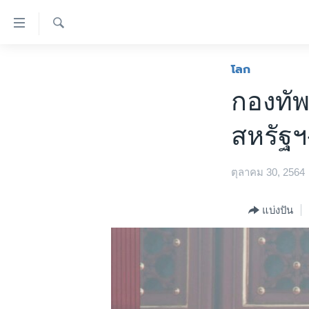
ลิ้งค์
เชื่อม
ค้นหา
ต่อ
หน้าหลัก
โลก
ข้าม
โลก
กองทัพ
ไป
เอเชีย
เนื้อหา
สหรัฐฯ
หลัก
สหรัฐฯ
ข้าม
ไทย
ไป
ตุลาคม 30, 2564
หน้า
ธุรกิจ
หลัก
วิทยาศาสตร์
แบ่งปัน
ข้าม
ไป
สังคมและสุขภาพ
ที่
ไลฟ์สไตล์
การ
ตรวจสอบข่าว
ค้นหา