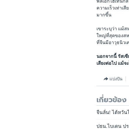
พลเอกไฮเทนกล่าว
ความเร็วเท่าเสี
มากขึ้น
เขาระบุว่า แม้สห
ใหญ่ที่สุดของสห
ที่จีนมีอาวุธนิวเ
นอกจากนี้ รัสเซ
เสียงต่อไป แม้จะ
แบ่งปัน
เกี่ยวข้อง
จีนลั่น! ไต้หวันไ
ปธน.ไบเดน ประ