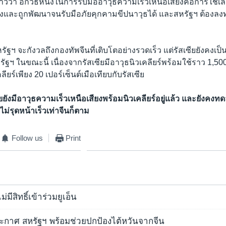
ว่า อีกวิธีหนึ่งในการรับมืออาวุธความเร็วเหนือเสียงคือการใช้เลเซ
ยงและถูกพัฒนาจนรับมือภัยคุกคามขีปนาวุธได้ และสหรัฐฯ ต้องลงทุ
รัฐฯ จะกังวลถึงกองทัพจีนที่เติบโตอย่างรวดเร็ว แต่รัสเซียยังคงเป็
รัฐฯ ในขณะนี้ เนื่องจากรัสเซียมีอาวุธนิวเคลียร์พร้อมใช้ราว 1,
คลียร์เพียง 20 เปอร์เซ็นต์เมือเทียบกับรัสเซีย
ียยังมีอาวุธความเร็วเหนือเสียงพร้อมนิวเคลียร์อยู่แล้ว และยังคง
ไม่รุดหน้าเร็วเท่าจีนก็ตาม
Follow us
Print
ม่มีสิทธิ์เข้าร่วมยูเอ็น
กาศ สหรัฐฯ พร้อมช่วยปกป้องไต้หวันจากจีน