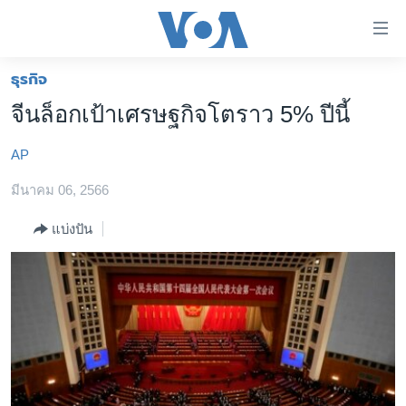
ลิ้งค์
เชื่อม
ต่อ
ธุรกิจ
หน้าหลัก
ข้าม
จีนล็อกเป้าเศรษฐกิจโตราว 5% ปีนี้
ไป
โลก
เนื้อหา
AP
เอเชีย
หลัก
สหรัฐฯ
มีนาคม 06, 2566
ข้าม
ไป
ไทย
แบ่งปัน
หน้า
ธุรกิจ
หลัก
ข้าม
วิทยาศาสตร์
ไป
สังคมและสุขภาพ
ที่
การ
ไลฟ์สไตล์
ค้นหา
ตรวจสอบข่าว