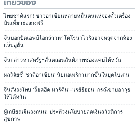
เกี่ยวข้อง
ไทยชาติแรก! ชาวอาเซียนหลายหมื่นคนแห่จองตั๋วเครื่อง
บินเที่ยวฮ่องกงฟรี
จีนบอกปัดเอฟบีไอกล่าวหาโคโรนาไวรัสอาจหลุดจากห้อง
แล็บอู่ฮั่น
จีนกล่าวหาสหรัฐฯสั่นคลอนสันติภาพช่องเเคบไต้หวัน
ผลวิจัยชี้ 'ชาติอาเซียน' นิยมอเมริกามากขึ้นในยุคไบเดน
จีนสั่งลงโทษ ‘ล็อคฮีด มาร์ติน’–‘เรย์ธีออน’ กรณีขายอาวุธ
ให้ไต้หวัน
ผู้เกษียณจีนลงถนน! ประท้วงนโยบายลดเงินสวัสดิการ
สุขภาพ