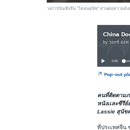
วงการบันเทิงจีน “โคลนสุนัข” สานต่อความดังเจ
China Do
by
วอยซ์ ออฟ 
0:00
Pop-out pl
คนที่ติดตาม
หนังเเละซีรีย
Lassie สุนัขค
ที่ประเทศจี