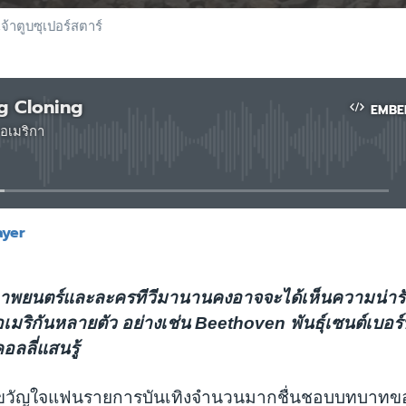
้าตูบซุเปอร์สตาร์
g Cloning
EMBE
อเมริกา
No media source currently available
ayer
EMBED
ภาพยนตร์และละครทีวีมานานคงอาจจะได้เห็นความน่ารั
์อเมริกันหลายตัว อย่างเช่น Beethoven พันธุ์เซนต์เบอร
อลลี่แสนรู้
น ขวัญใจแฟนรายการบันเทิงจำนวนมากชื่นชอบบทบาทของส