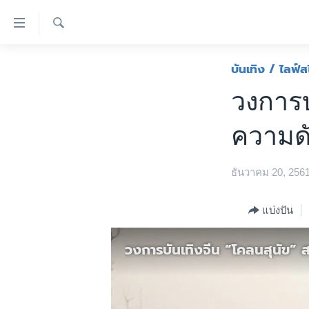
ลิ้งค์
เชื่อม
ค้นหา
ต่อ
หน้าหลัก
บันเทิง / ไลฟ์ส
ข้าม
โลก
วงการบ
ไป
เอเชีย
เนื้อหา
ความดั
หลัก
สหรัฐฯ
ข้าม
ไทย
ไป
ธันวาคม 20, 256
หน้า
ธุรกิจ
หลัก
วิทยาศาสตร์
แบ่งปัน
ข้าม
ไป
สังคมและสุขภาพ
วงการบันเทิงจีน “โคลนสุนัข” ส
ที่
ไลฟ์สไตล์
การ
ตรวจสอบข่าว
ค้นหา