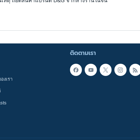
็นเหตุ ถอดสินค้าแบรนด์ D&G จากห้างร้านในจีน
ติดตามเรา
ของเรา
ี
sts