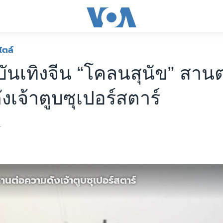
ไตล์
ันเทิงจีน “โคลนสุนัข” สานต
งเจ้าตูบซุเปอร์สตาร์
1
านต่อความดังเจ้าตูบซุเปอร์สตาร์