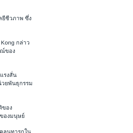
ีชีวภาพ ซึ่ง
 Kong กล่าว
ษณ์ของ
แรงสั่น
น่วยพันธุกรรม
ติของ
ของมนุษย์
ารโคลนทารกใน