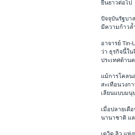
ยืนยาวต่อไป
ปัจจุบันรัฐบ
มีความก้าวล้
อาจารย์ Tin-
ว่า ธุรกิจนี
ประเทศด้านคว
แม้การโคลนสุ
สะเทือนวงการ
เลียนแบบมนุษ
เมื่อปลายเดื
นานาชาติ แล
เดวิด ลิว แห