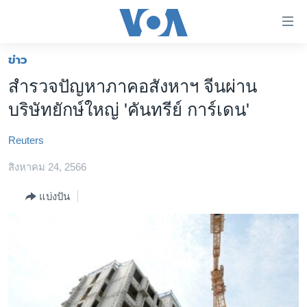
ลิ้งค์
เชื่อม
ต่อ
ข่าว
หน้าหลัก
ข้าม
สำรวจปัญหาภาคอสังหาฯ จีนผ่าน
ไป
โลก
บริษัทยักษ์ใหญ่ 'คันทรีย์ การ์เดน'
เนื้อหา
เอเชีย
หลัก
Reuters
สหรัฐฯ
ข้าม
ไป
สิงหาคม 24, 2566
ไทย
หน้า
ธุรกิจ
แบ่งปัน
หลัก
ข้าม
วิทยาศาสตร์
ไป
สังคมและสุขภาพ
ที่
การ
ไลฟ์สไตล์
ค้นหา
ตรวจสอบข่าว