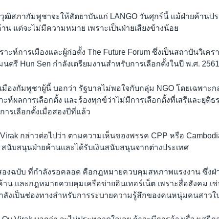
ฒิสภากัมพูชาจะให้สัตยาบันแก่ LANGO วันศุกร์นี้ แม้ฝ่ายค้านป
้าน แต่จะไม่มีความหมาย เพราะเป็นฝ่ายเสียงข้างน้อย
คราะห์การเมืองและผู้ก่อตั้ง The Future Forum ซึ่งเป็นสถาบันวิเ
มนตรี Hun Sen กำลังเตรียมงานสำหรับการเลือกตั้งในปี พ.ศ. 256
มืองกัมพูชาผู้นี้ บอกว่า รัฐบาลไม่พอใจกับกลุ่ม NGO โดยเฉพาะกลุ่ม
ราะห์ผลการเลือกตั้ง และร้องทุกข์ว่าไม่มีการเลือกตั้งที่เสรีและยุ
รเลือกตั้งเมื่อสองปีที่แล้ว
u Virak กล่าวต่อไปว่า ตามความเห็นของพรรค CPP หรือ Cambodi
O สนับสนุนฝ่ายค้านและได้รับเงินสนับสนุนจากต่างประเทศ
องฉบับ ที่กำลังรอคลอด คือกฎหมายควบคุมสหภาพแรงงาน ซึ่งฝ่
ยค้าน และกฎหมายควบคุมเครือข่ายอินเทอร์เน็ต เพราะสื่อสังคม เช
ลังเป็นช่องทางสำหรับการระบายความรู้สึกของคนหนุ่มคนสาวในเ