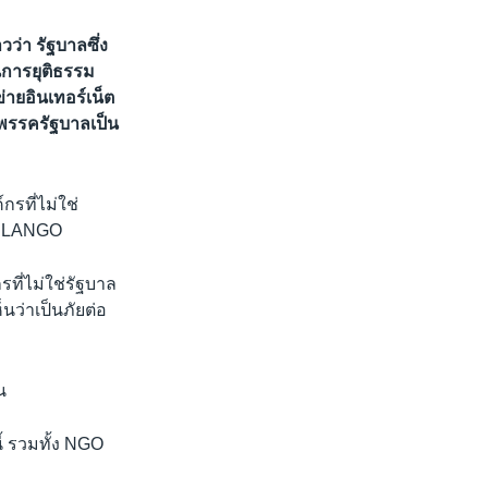
วว่า รัฐบาลซึ่ง
การยุติธรรม
่ายอินเทอร์เน็ต
้พรรครัฐบาลเป็น
รที่ไม่ใช่
่า LANGO
ี่ไม่ใช่รัฐบาล
ว่าเป็นภัยต่อ
น
 รวมทั้ง NGO