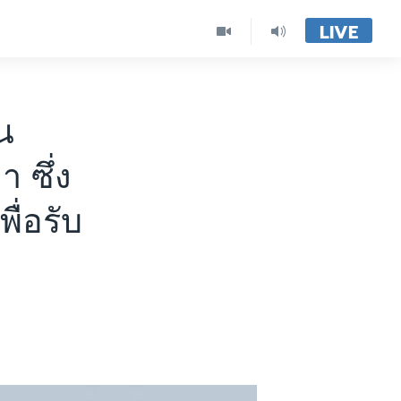
LIVE
น
 ซึ่ง
ื่อรับ