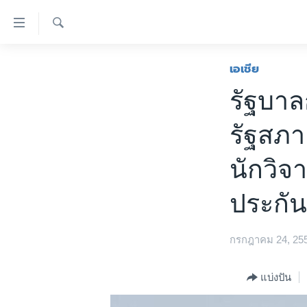
ลิ้งค์
เชื่อม
ค้นหา
ต่อ
หน้าหลัก
เอเชีย
ข้าม
โลก
รัฐบาล
ไป
เอเชีย
เนื้อหา
รัฐสภา
หลัก
สหรัฐฯ
ข้าม
ไทย
นักวิจ
ไป
หน้า
ธุรกิจ
ประกัน
หลัก
วิทยาศาสตร์
ข้าม
ไป
สังคมและสุขภาพ
กรกฎาคม 24, 25
ที่
ไลฟ์สไตล์
การ
แบ่งปัน
ตรวจสอบข่าว
ค้นหา