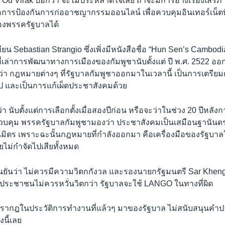
์ Ou Virak บอกว่า จะไม่ประหลาดใจเลย ถ้าจะมีการอ้างเรื่องเสรี
รือการป้องกันการก่ออาชญากรรมออนไลน์ เพื่อควบคุมอินเทอร์เน็ตท
งพรรครัฐบาลได้
ยน Sebastian Strangio ซึ่งเพิ่งมีหนังสือชื่อ “Hun Sen’s Cambodi
ี่เล่าการพัฒนาทางการเมืองของกัมพูชานับตั้งแต่ ปี พ.ศ. 2522 อ
่ว่า กฎหมายต่างๆ ที่รัฐบาลกัมพูชาออกมาในเวลานี้ เป็นการเตรีย
่อไป และเป็นการแก้เผ็ดประชาสังคมด้วย
วว่า นับตั้งแต่การเลือกตั้งเมื่อสองปีก่อน หรือจะว่าในช่วง 20 ปีหลังกา
คุม พรรครัฐบาลกัมพูชามองว่า ประชาสังคมเป็นเสมือนฐานันดรท
ป็นมิตร เพราะฉะนั้นกฎหมายที่กำลังออกมา คือเครื่องมือของรัฐบา
ไม่กำจัดไปเสียทั้งหมด
ืนยันว่า ไม่ควรมีความวิตกกังวล และรองนายกรัฐมนตรี Sar Kheng
่า ประชาชนไม่ควรหวั่นวิตกว่า รัฐบาลจะใช้ LANGO ในทางที่ผิด
ที่ปรากฎในประวัติการทำงานที่แล้วๆ มาของรัฐบาล ไม่สนับสนุนคำ
นี้เลย