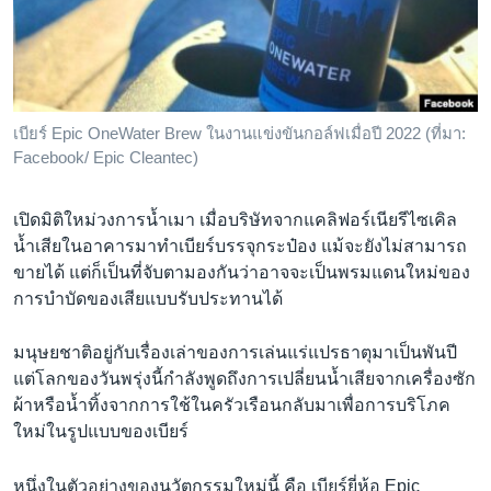
เรียนรู้ภาษาอังกฤษ
พอดคาสต์
ติดตามเรา
เบียร์ Epic OneWater Brew ในงานแข่งขันกอล์ฟเมื่อปี 2022 (ที่มา:
Facebook/ Epic Cleantec)
เลือกภาษา
เปิดมิติใหม่วงการน้ำเมา เมื่อบริษัทจากแคลิฟอร์เนียรีไซเคิล
น้ำเสียในอาคารมาทำเบียร์บรรจุกระป๋อง แม้จะยังไม่สามารถ
ขายได้ แต่ก็เป็นที่จับตามองกันว่าอาจจะเป็นพรมแดนใหม่ของ
การบำบัดของเสียแบบรับประทานได้
มนุษยชาติอยู่กับเรื่องเล่าของการเล่นแร่แปรธาตุมาเป็นพันปี
แต่โลกของวันพรุ่งนี้กำลังพูดถึงการเปลี่ยนน้ำเสียจากเครื่องซัก
ผ้าหรือน้ำทิ้งจากการใช้ในครัวเรือนกลับมาเพื่อการบริโภค
ใหม่ในรูปแบบของเบียร์
หนึ่งในตัวอย่างของนวัตกรรมใหม่นี้ คือ เบียร์ยี่ห้อ Epic