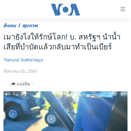
ลิ้งค์
เชื่อม
ต่อ
สังคม / สุขภาพ
หน้าหลัก
ข้าม
เมายังไงให้รักษ์โลก! บ. สหรัฐฯ นำน้ำ
ไป
โลก
เสียที่บำบัดแล้วกลับมาทำเป็นเบียร์
เนื้อหา
เอเชีย
หลัก
Yiamyut Sutthichaya
สหรัฐฯ
ข้าม
ไป
สิงหาคม 05, 2566
ไทย
หน้า
ธุรกิจ
แบ่งปัน
หลัก
ข้าม
วิทยาศาสตร์
ไป
สังคมและสุขภาพ
ที่
การ
ไลฟ์สไตล์
ค้นหา
ตรวจสอบข่าว