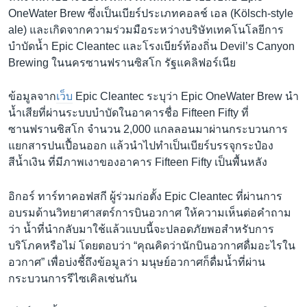
OneWater Brew ซึ่งเป็นเบียร์ประเภทคอลช์ เอล (Kölsch-style
ale) และเกิดจากความร่วมมือระหว่างบริษัทเทคโนโลยีการ
บำบัดน้ำ Epic Cleantec และโรงเบียร์ท้องถิ่น Devil’s Canyon
Brewing ในนครซานฟรานซิสโก รัฐแคลิฟอร์เนีย
ข้อมูลจาก
เว็บ
Epic Cleantec ระบุว่า Epic OneWater Brew นำ
น้ำเสียที่ผ่านระบบบำบัดในอาคารชื่อ Fifteen Fifty ที่
ซานฟรานซิสโก จำนวน 2,000 แกลลอนมาผ่านกระบวนการ
แยกสารปนเปื้อนออก แล้วนำไปทำเป็นเบียร์บรรจุกระป๋อง
สีน้ำเงิน ที่มีภาพเงาของอาคาร Fifteen Fifty เป็นพื้นหลัง
อิกอร์ ทาร์ทาคอฟสกี ผู้ร่วมก่อตั้ง Epic Cleantec ที่ผ่านการ
อบรมด้านวิทยาศาสตร์การบินอวกาศ ให้ความเห็นต่อคำถาม
ว่า น้ำที่นำกลับมาใช้แล้วแบบนี้จะปลอดภัยพอสำหรับการ
บริโภคหรือไม่ โดยตอบว่า “คุณคิดว่านักบินอวกาศดื่มอะไรใน
อวกาศ” เพื่อบ่งชี้ถึงข้อมูลว่า มนุษย์อวกาศก็ดื่มน้ำที่ผ่าน
กระบวนการรีไซเคิลเช่นกัน