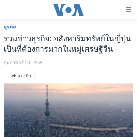
ลิ้งค์
เชื่อม
ต่อ
ธุรกิจ
หน้าหลัก
ข้าม
รวมข่าวธุรกิจ: อสังหาริมทรัพย์ในญี่ปุ่น
ไป
โลก
เป็นที่ต้องการมากในหมู่เศรษฐีจีน
เนื้อหา
เอเชีย
หลัก
กุมภาพันธ์ 20, 2558
สหรัฐฯ
ข้าม
ไป
ไทย
แบ่งปัน
หน้า
ธุรกิจ
หลัก
ข้าม
วิทยาศาสตร์
ไป
สังคมและสุขภาพ
ที่
การ
ไลฟ์สไตล์
ค้นหา
ตรวจสอบข่าว