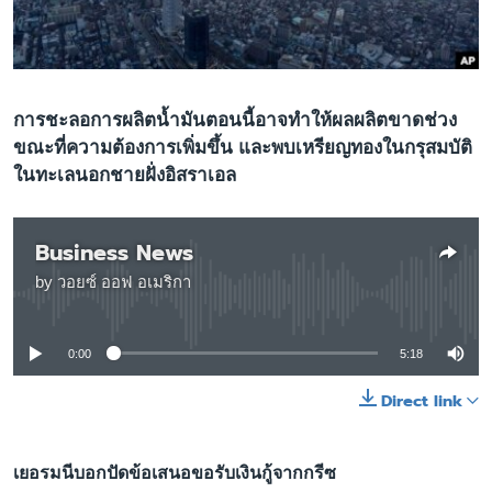
เรียนรู้ภาษาอังกฤษ
พอดคาสต์
ติดตามเรา
การชะลอการผลิตน้ำมันตอนนี้อาจทำให้ผลผลิตขาดช่วง
ขณะที่ความต้องการเพิ่มขึ้น และพบเหรียญทองในกรุสมบัติ
ในทะเลนอกชายฝั่งอิสราเอล
เลือกภาษา
Business News
by
วอยซ์ ออฟ อเมริกา
No media source currently available
0:00
5:18
Direct link
เยอรมนีบอกปัดข้อเสนอขอรับเงินกู้จากกรีซ