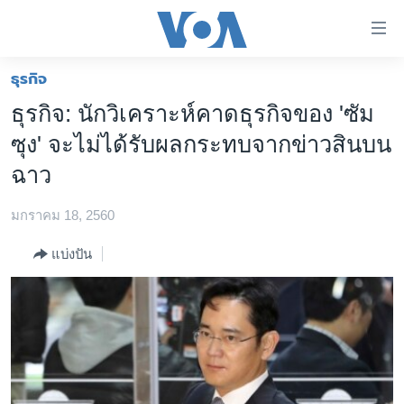
ลิ้งค์
เชื่อม
ต่อ
ธุรกิจ
หน้าหลัก
ข้าม
ธุรกิจ: นักวิเคราะห์คาดธุรกิจของ 'ซัม
ไป
โลก
ซุง' จะไม่ได้รับผลกระทบจากข่าวสินบน
เนื้อหา
เอเชีย
หลัก
ฉาว
สหรัฐฯ
ข้าม
ไป
มกราคม 18, 2560
ไทย
หน้า
ธุรกิจ
แบ่งปัน
หลัก
ข้าม
วิทยาศาสตร์
ไป
สังคมและสุขภาพ
ที่
การ
ไลฟ์สไตล์
ค้นหา
ตรวจสอบข่าว