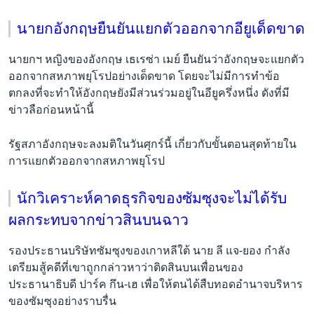
นายกอังกฤษยืนยันแยกตัวออกจากอียูเด็ดขาด
นายกฯ หญิงของอังกฤษ เธเรซ่า เมย์ ยืนยันว่าอังกฤษจะแยกตัว
ออกจากสหภาพยุโรปอย่างเด็ดขาด โดยจะไม่มีการทำข้อ
ตกลงที่จะทำให้อังกฤษยังมีส่วนร่วมอยู่ในอียูครึ่งหนึ่ง ดังที่มี
ข่าวลือก่อนหน้านี้
รัฐสภาอังกฤษจะลงมติในวันศุกร์นี้ เกี่ยวกับขั้นตอนสุดท้ายใน
การแยกตัวออกจากสหภาพยุโรป
นักวิเคราะห์คาดธุรกิจของซัมซุงจะไม่ได้รับ
ผลกระทบจากข่าวสินบนฉาว
รองประธานบริษัทซัมซุงของเกาหลีใต้ นาย ลี แจ-ยอง กำลัง
เตรียมสู้คดีที่เขาถูกกล่าวหาว่าติดสินบนเพื่อนของ
ประธานาธิบดี ปาร์ค กึน-เฮ เพื่อให้ตนได้สืบทอดอำนาจบริหาร
ของซัมซุงอย่างราบรื่น