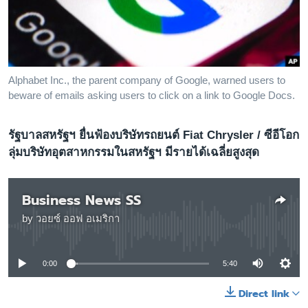
เรียนรู้ภาษาอังกฤษ
พอดคาสต์
ติดตามเรา
Alphabet Inc., the parent company of Google, warned users to
beware of emails asking users to click on a link to Google Docs.
รัฐบาลสหรัฐฯ ยื่นฟ้องบริษัทรถยนต์ Fiat Chrysler / ซีอีโอก
เลือกภาษา
ลุ่มบริษัทอุตสาหกรรมในสหรัฐฯ มีรายได้เฉลี่ยสูงสุด
Business News SS
by
วอยซ์ ออฟ อเมริกา
No media source currently available
0:00
5:40
Direct link