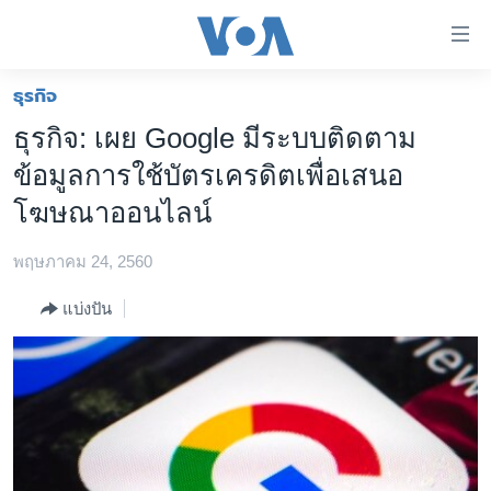
ลิ้งค์
เชื่อม
ต่อ
ธุรกิจ
หน้าหลัก
ข้าม
ธุรกิจ: เผย Google มีระบบติดตาม
ไป
โลก
ข้อมูลการใช้บัตรเครดิตเพื่อเสนอ
เนื้อหา
เอเชีย
หลัก
โฆษณาออนไลน์
สหรัฐฯ
ข้าม
ไป
พฤษภาคม 24, 2560
ไทย
หน้า
ธุรกิจ
แบ่งปัน
หลัก
ข้าม
วิทยาศาสตร์
ไป
สังคมและสุขภาพ
ที่
การ
ไลฟ์สไตล์
ค้นหา
ตรวจสอบข่าว