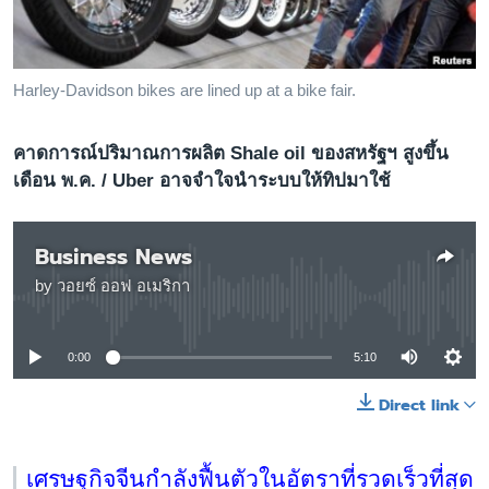
เรียนรู้ภาษาอังกฤษ
พอดคาสต์
Harley-Davidson bikes are lined up at a bike fair.
ติดตามเรา
คาดการณ์ปริมาณการผลิต Shale oil ของสหรัฐฯ สูงขึ้น
เดือน พ.ค. / Uber อาจจำใจนำระบบให้ทิปมาใช้
เลือกภาษา
Business News
by
วอยซ์ ออฟ อเมริกา
No media source currently available
0:00
5:10
Direct link
เศรษฐกิจจีนกำลังฟื้นตัวในอัตราที่รวดเร็วที่สุด