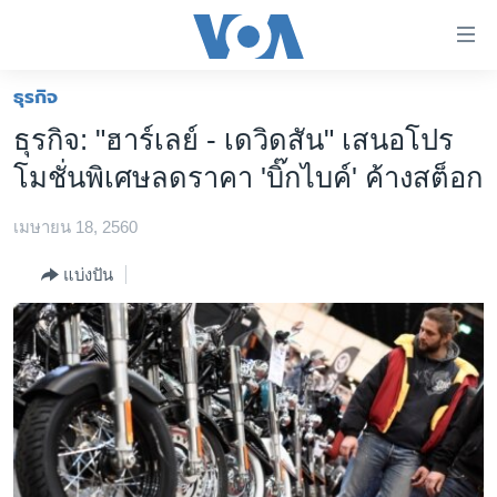
ลิ้งค์
เชื่อม
ต่อ
ธุรกิจ
หน้าหลัก
ข้าม
ธุรกิจ: "ฮาร์เลย์ - เดวิดสัน" เสนอโปร
ไป
โลก
โมชั่นพิเศษลดราคา 'บิ๊กไบค์' ค้างสต็อก
เนื้อหา
เอเชีย
หลัก
เมษายน 18, 2560
สหรัฐฯ
ข้าม
ไป
ไทย
แบ่งปัน
หน้า
ธุรกิจ
หลัก
ข้าม
วิทยาศาสตร์
ไป
สังคมและสุขภาพ
ที่
การ
ไลฟ์สไตล์
ค้นหา
ตรวจสอบข่าว