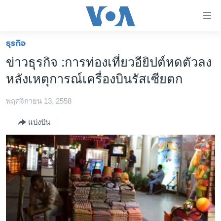
ลิ้งค์
เชื่อม
ต่อ
ธุรกิจ
หน้าหลัก
ข้าม
ข่าวธุรกิจ :การท่องเที่ยวอียิปต์หดตัวลง
ไป
โลก
หลังเหตุการณ์เครื่องบินรัสเซียตก
เนื้อหา
เอเชีย
หลัก
พฤศจิกายน 13, 2558
สหรัฐฯ
ข้าม
ไป
ไทย
แบ่งปัน
หน้า
ธุรกิจ
หลัก
ข้าม
วิทยาศาสตร์
ไป
สังคมและสุขภาพ
ที่
การ
ไลฟ์สไตล์
ค้นหา
ตรวจสอบข่าว