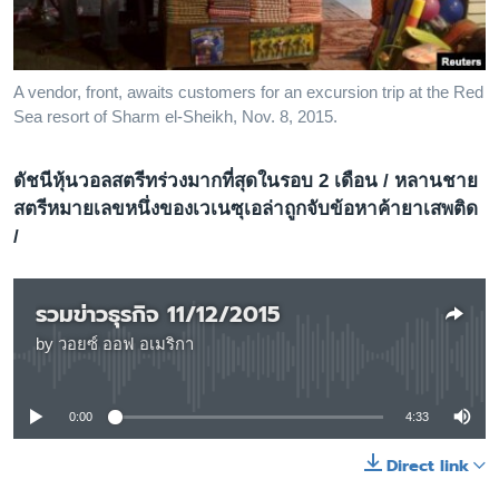
เรียนรู้ภาษาอังกฤษ
พอดคาสต์
A vendor, front, awaits customers for an excursion trip at the Red
Sea resort of Sharm el-Sheikh, Nov. 8, 2015.
ติดตามเรา
ดัชนีหุ้นวอลสตรีทร่วงมากที่สุดในรอบ 2 เดือน / หลานชาย
สตรีหมายเลขหนึ่งของเวเนซุเอล่าถูกจับข้อหาค้ายาเสพติด
เลือกภาษา
/
รวมข่าวธุรกิจ 11/12/2015
by
วอยซ์ ออฟ อเมริกา
No media source currently available
0:00
4:33
Direct link