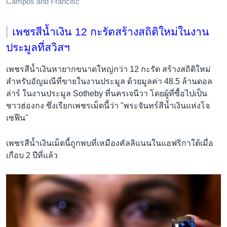
Campos and Francisc
เพชรสีน้ำเงิน 12 กะรัตสร้างสถิติใหม่ในงาน
ประมูลที่สวิสฯ
เพชรสีน้ำเงินหายากขนาดใหญ่กว่า 12 กะรัต สร้างสถิติใหม่
สำหรับอัญมณีที่ขายในงานประมูล ด้วยมูลค่า 48.5 ล้านดอล
ล่าร์ ในงานประมูล Sotheby ที่นครเจนีวา โดยผู้ที่ซื้อไปเป็น
ชาวฮ่องกง ซึ่งเรียกเพชรเม็ดนี้ว่า "พระจันทร์สีน้ำเงินแห่งโจ
เซฟีน"
เพชรสีน้ำเงินเม็ดนี้ถูกพบที่เหมืองคัลลิแนนในแอฟริกาใต้เมื่อ
เกือบ 2 ปีที่แล้ว