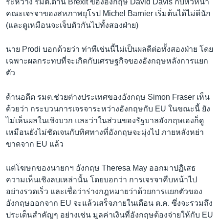
ระหว่าง รมต.ด้าน Brexit ของอังกฤษ David Davis กับหัวหน้า
คณะเจรจาของสหภาพยุโรป Michel Barnier เริ่มต้นได้ไม่ดีนัก
(และดูเหมือนจะเจ็บตัวกันไปทั้งสองฝ่าย)
นาย Prodi บอกด้วยว่า ท่าทีเช่นนี้ไม่เป็นผลดีต่อทั้งสองฝ่าย โดย
เฉพาะผลกระทบที่จะเกิดกับเศรษฐกิจของอังกฤษหลังการแยก
ตัว
ด้านอดีต รมต.ช่วยต่างประเทศของอังกฤษ Simon Fraser เห็น
ด้วยว่า กระบวนการเจรจาระหว่างอังกฤษกับ EU ในขณะนี้ ยัง
ไม่เห็นผลในเชิงบวก และว่าในส่วนของรัฐบาลอังกฤษเองก็ดู
เหมือนยังไม่ชัดเจนกับทิศทางที่อังกฤษจะมุ่งไป ภายหลังหย่า
ขาดจาก EU แล้ว
แต่โฆษกของนายกฯ อังกฤษ Theresa May ออกมาปฏิเสธ
ความเห็นเชิงลบเหล่านั้น โดยบอกว่า การเจรจาคืบหน้าไป
อย่างรวดเร็ว และเชื่อว่าร่างกฎหมายว่าด้วยการแยกตัวของ
อังกฤษออกจาก EU จะแล้วเสร็จภายในเดือน ต.ค. ซึ่งจะรวมถึง
ประเด็นสำคัญๆ อย่างเช่น มูลค่าเงินที่อังกฤษต้องจ่ายให้กับ EU