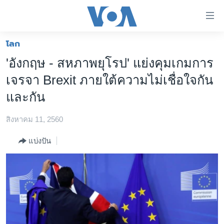
ลิ้งค์
เชื่อม
ต่อ
โลก
หน้าหลัก
ข้าม
'อังกฤษ - สหภาพยุโรป' แย่งคุมเกมการ
ไป
โลก
เจรจา Brexit ภายใต้ความไม่เชื่อใจกัน
เนื้อหา
เอเชีย
หลัก
และกัน
สหรัฐฯ
ข้าม
ไป
สิงหาคม 11, 2560
ไทย
หน้า
ธุรกิจ
แบ่งปัน
หลัก
ข้าม
วิทยาศาสตร์
ไป
สังคมและสุขภาพ
ที่
การ
ไลฟ์สไตล์
ค้นหา
ตรวจสอบข่าว