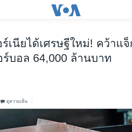
ร์เนียได้เศรษฐีใหม่! คว้าแ
อร์บอล 64,000 ล้านบาท
ดูความเห็น