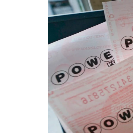
เรียนรู้ภาษาอังกฤษ
พอดคาสต์