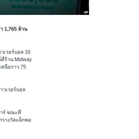
า 1,765 ล้าน
พาวเวอร์บอล 10
้ที่ร้าน Midway
เหนือราว 75
งพาวเวอร์บอล
าร์ ขณะที่
้ารางวัลแจ็กพอ