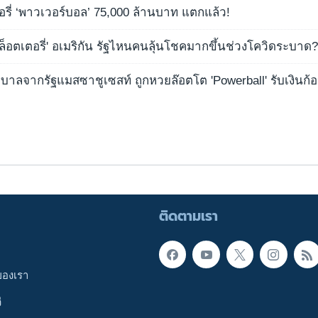
รี่ ‘พาวเวอร์บอล’ 75,000 ล้านบาท แตกแล้ว!
อตเตอรี่' อเมริกัน รัฐไหนคนลุ้นโชคมากขึ้นช่วงโควิดระบาด
บาลจากรัฐแมสซาชูเซสท์ ถูกหวยล๊อตโต 'Powerball' รับเงินก้อ
ติดตามเรา
ของเรา
ี