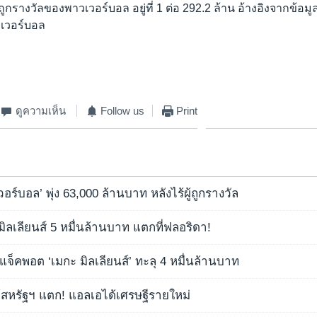
ถูกรางวัลของพาวเวอร์บอล อยู่ที่ 1 ต่อ 292.2 ล้าน อ้างอิงจากข้อม
เวอร์บอล
ดูความเห็น
Follow us
Print
ร์บอล’ พุ่ง 63,000 ล้านบาท หลังไร้ผู้ถูกรางวัล
มิลเลียนส์ 5 หมื่นล้านบาท แตกที่ฟลอริดา!
แจ็คพอต ‘เมกะ มิลเลียนส์’ ทะลุ 4 หมื่นล้านบาท
้สหรัฐฯ แตก! แอลเอได้เศรษฐีรายใหม่