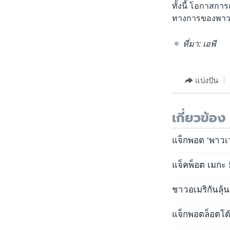
ทั้งนี้ โอกาสการ
ทางการของพาว
ที่มา: เอพี
แบ่งปัน
เกี่ยวข้อง
แจ็กพอต ‘พาวเวอ
แจ็คพ็อต เมกะ 
ชาวอเมริกันลุ้น
แจ็กพอตล็อตโต