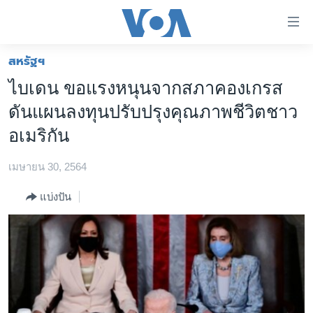
ลิ้งค์
เชื่อม
ต่อ
สหรัฐฯ
หน้าหลัก
ข้าม
ไบเดน ขอแรงหนุนจากสภาคองเกรส
ไป
โลก
ดันแผนลงทุนปรับปรุงคุณภาพชีวิตชาว
เนื้อหา
เอเชีย
หลัก
อเมริกัน
สหรัฐฯ
ข้าม
ไป
เมษายน 30, 2564
ไทย
หน้า
ธุรกิจ
แบ่งปัน
หลัก
ข้าม
วิทยาศาสตร์
ไป
สังคมและสุขภาพ
ที่
การ
ไลฟ์สไตล์
ค้นหา
ตรวจสอบข่าว