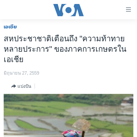
ลิ้งค์
เชื่อม
ต่อ
เอเชีย
หน้าหลัก
ข้าม
สหประชาชาติเตือนถึง "ความท้าทาย
ไป
โลก
หลายประการ" ของภาคการเกษตรใน
เนื้อหา
เอเชีย
หลัก
เอเชีย
สหรัฐฯ
ข้าม
ไป
มิถุนายน 27, 2559
ไทย
หน้า
ธุรกิจ
แบ่งปัน
หลัก
ข้าม
วิทยาศาสตร์
ไป
สังคมและสุขภาพ
ที่
การ
ไลฟ์สไตล์
ค้นหา
ตรวจสอบข่าว