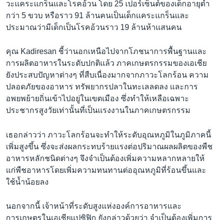
วะเเคระเเกร็นและโรคอ้วน โดย 25 เปอร์เซ็นต์ของเด็กอายุต่ำ
กว่า 5 ขวบ หรือราว 91 ล้านคนเป็นเด็กเเคระเเกร็นและ
ประมาณว่ามีเด็กเป็นโรคอ้วนราว 19 ล้านห้าเเสนคน
คุณ Kadiresan ชี้ว่านอกเหนือไปจากโภชนาการพื้นฐานและ
การผลิตอาหารในระดับปกติเเล้ว ภาคเกษตรกรรมของเอเชีย
ยังประสบปัญหาต่างๆ ที่สืบเนื่องมากจากภาวะโลกร้อน ความ
ปลอดภัยของอาหาร ทรัพยากรปลาในทะเลลดลง และการ
อพยพย้ายถิ่นเข้าไปอยู่ในเขตเมือง ซึ่งทำให้เหลือเฉพาะ
ประชากรสูงวัยเท่านั้นที่เป็นเเรงงานในภาคเกษตรกรรม
เธอกล่าวว่า ภาวะโลกร้อนจะทำให้ระดับอุณหภูมิในภูมิภาคนี้
เพิ่มสูงขึ้น ซึ่งจะส่งผลกระทบร้ายเเรงต่อปริมาณผลผลิตของพืช
อาหารหลักชนิดต่างๆ จึงจำเป็นต้องเพิ่มความหลากหลายให้
แก่พืชอาหารโดยเพิ่มความทนทานต่ออุณหภูมิที่ร้อนขึ้นและ
ใช้น้ำน้อยลง
นอกจากนี้ เจ้าหน้าที่ระดับสูงแห่งองค์การอาหารและ
การเกษตรในเอเชียเเปซิฟิก ยังกล่าวด้วยว่า จำเป็นต้องเพิ่มการ