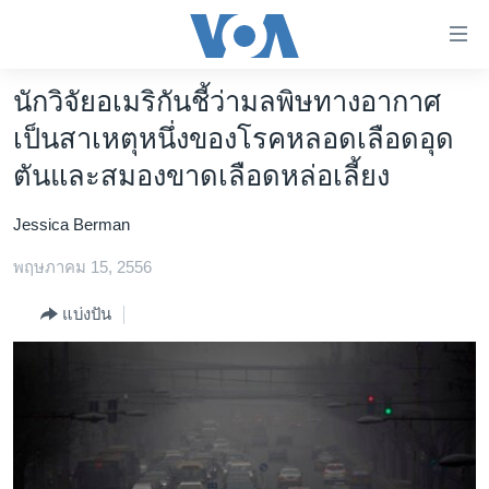
ลิ้งค์
เชื่อม
ต่อ
นักวิจัยอเมริกันชี้ว่ามลพิษทางอากาศ
หน้าหลัก
ข้าม
เป็นสาเหตุหนึ่งของโรคหลอดเลือดอุด
ไป
โลก
ตันและสมองขาดเลือดหล่อเลี้ยง
เนื้อหา
เอเชีย
หลัก
Jessica Berman
สหรัฐฯ
ข้าม
ไป
พฤษภาคม 15, 2556
ไทย
หน้า
ธุรกิจ
หลัก
แบ่งปัน
ข้าม
วิทยาศาสตร์
ไป
สังคมและสุขภาพ
ที่
การ
ไลฟ์สไตล์
ค้นหา
ตรวจสอบข่าว