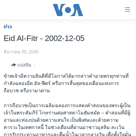
ลิ้งค์
เชื่อม
ต่อ
ข่าว
หน้าหลัก
ข้าม
Eid Al-Fitr - 2002-12-05
ไป
โลก
เนื้อหา
ธันวาคม 05, 2545
เอเชีย
หลัก
สหรัฐฯ
ข้าม
แบ่งปัน
ไป
ไทย
ข้าพเจ้ามีความยินดีที่มีโอกาสได้มากล่าวคำอวยพรทุกท่านที่
หน้า
กำลังฉลองอีด อัล-ฟีตร์ หรือการสิ้นสุดของเดือนแห่งการ
ธุรกิจ
หลัก
ถือบวช หรือรามาดาน
ข้าม
วิทยาศาสตร์
ไป
การถือบวชเป็นการเฉลิมฉลองการแสดงคำสอนของพระผู้เป็น
สังคมและสุขภาพ
ที่
เจ้าในพระคัมภีร์ โกหร่านต่อศาสดาโมฮัมหมัด -- คำสอนที่มีผู้
การ
ไลฟ์สไตล์
อ่านและท่องบ่นด้วยความสนใจ เป็นพิเศษและด้วยความ
ค้นหา
คารวะในเทศกาลนี้ ในช่วงเดือนที่ผ่านมาชาวมุสลิม ละเว้น
ตรวจสอบข่าว
การรับประทานอาหารและดื่มน้ำในเวลากลางวัน เพื่อตั้งใจมั่น