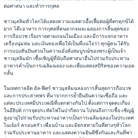
เรียนรู้ภาษาอังกฤษ
ต่อศาสนา และทำการกุศล
พอดคาสต์
ชาวมุสลิมทั่วโลกได้แสดงความเมตตาเอื้อเฟื้อต่อผู้ที่ตกทุกข์ได้
ยาก โต๊ะอาหาร การกุศลที่คนยากจนจะฉลองการสิ้นสุดของ
ติดตามเรา
การถือบวช เรียงรายตามถนนในเมือง และมีการแจกอาหาร
เครื่องนุ่มห่ม และเงินทองเพื่อให้เป็นที่แน่ใจว่า ทุกผู้คน ได้รับ
การแบ่งสันปันส่วนในความมั่งคั่งสมบูรณ์ของพระผู้เป็นเจ้า
ชาวมุสลิมมัก เชื้อเชิญผู้ที่นับถือศาสนาอื่นไปร่วมรับประทาน
เลือกภาษา
อาหารค่ำเป็นการเฉลิมฉลอง และเพื่อแสดงสปิริทของความอด
กลั้น
ในเทศกาลอีด อัล-ฟีตร์ ชาวมุสลิมฉลองการสิ้นสุดการถือบวช
และการประสาทพร ที่มาจากการย้ำยืนยันความเชื่อถือ และ
แต่ละประเทศมีประเพณีที่แตกต่างกันไป ตั้งแต่การจุดตะเกียง
ในอียิปต์ การจุดประทัดไฟในปากีสถาน ไปจนถึงการเชื้อ-เชิญผู้
สูงอายุไปร่วมรับประทานอาหารเป็นการเฉลิมฉลองในประเทศ
ไนเจ้อร์ ครอบครัว เพื่อนบ้าน และมิตรสหายในที่ต่างๆทั่วโลก
ร่วมรับประทานอาหาร และแสดงความยินดีซึ่งกันและกันที่พา