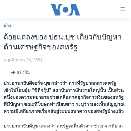
ลิ้งค์
เชื่อม
ต่อ
ข่าว
หน้าหลัก
ข้าม
ถ้อยแถลงของ ปธน.บุช เกี่ยวกับปัญหา
ไป
โลก
ด้านเศรษฐกิจของสหรัฐ
เนื้อหา
เอเชีย
หลัก
พฤศจิกายน 25, 2551
สหรัฐฯ
ข้าม
ไป
ไทย
แบ่งปัน
หน้า
ธุรกิจ
ประธานาธิบดีจอร์จ บุช กล่าวว่า การที่รัฐบาลกลางสหรัฐ
หลัก
เข้าไปโอบอุ้ม “ซิตีกรุ้ป” สถาบันการเงินรายใหญ่นั้น เป็นส่วน
ข้าม
วิทยาศาสตร์
หนึ่งของความพยายามช่วยเหลือภาคธุรกิจการเงินของสหรัฐ
ไป
สังคมและสุขภาพ
ที่มีปัญหา ขณะที่โฆษกทำเนียบขาว ระบุว่า มองเห็นสัญญาณ
ที่
ความมีเสถียรภาพเริ่มกลับสู่ระบบธนาคารของสหรัฐบ้างแล้ว
การ
ไลฟ์สไตล์
ค้นหา
ตรวจสอบข่าว
ประธานาธิบดีบุช แถลงว่า สหรัฐจะฟื้นตัวจากช่วงเวลาที่ยาก