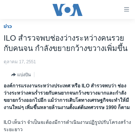
ลิ้งค์
เชื่อม
ต่อ
ข่าว
หน้าหลัก
ข้าม
ILO สำรวจพบช่องว่างระหว่างคนรวย
ไป
โลก
กับคนจน กำลังขยายกว้างขวางเพิ่มขึ้น
เนื้อหา
เอเชีย
หลัก
ตุลาคม 17, 2551
สหรัฐฯ
ข้าม
ไป
ไทย
แบ่งปัน
หน้า
ธุรกิจ
องค์การแรงงานระหว่างประเทศ หรือ ILO สำรวจพบว่า ช่อง
หลัก
ว่างระหว่างคนร่ำรวยกับคนยากจนกว้างขวางมากและกำลัง
ข้าม
วิทยาศาสตร์
ขยายกว้างออกไปอีก แม้ว่าการเติบโตทางเศรษฐกิจจะทำให้มี
ไป
สังคมและสุขภาพ
งานใหม่ๆ เพิ่มขึ้นหลายล้านงานตั้งแต่ต้นทศวรรษ 1990 ก็ตาม
ที่
การ
ไลฟ์สไตล์
ILO เห็นว่า จำเป็นจะต้องมีการดำเนินงานปฏิรูปปรับโครงสร้าง
ค้นหา
ตรวจสอบข่าว
ระยะยาว